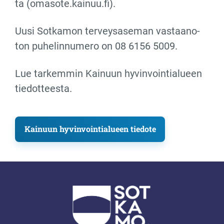
ta (oma­so­te.kai­nuu.fi).
Uusi Sot­ka­mon ter­vey­sa­se­man vas­taa­no­
ton pu­he­lin­nu­me­ro on 08 6156 5009.
Lue tarkemmin Kainuun hyvinvointialueen
tiedotteesta.
Kainuun hyvinvointialueen tiedote