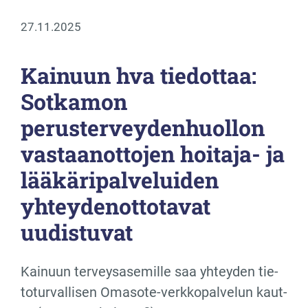
27.11.2025
Kainuun hva tiedottaa:
Sotkamon
perusterveydenhuollon
vastaanottojen hoitaja- ja
lääkäripalveluiden
yhteydenottotavat
uudistuvat
Kai­nuun ter­vey­sa­se­mil­le saa yh­tey­den tie­
to­tur­val­li­sen Oma­so­te-verk­ko­pal­ve­lun kaut­