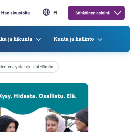
FI
Sähköinen asiointi
ka ja liikunta
Kunta ja hallinto
lenterveystaitoja läpi elämän