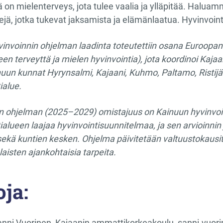
 on mielenterveys, jota tulee vaalia ja ylläpitää. Haluamme
ejä, jotka tukevat jaksamista ja elämänlaatua. Hyvinvointi
invoinnin ohjelman laadinta toteutettiin osana Euroopa
en terveyttä ja mielen hyvinvointia), jota koordinoi Ka
uun kunnat Hyrynsalmi, Kajaani, Kuhmo, Paltamo, Ristij
ialue.
n ohjelman (2025–2029) omistajuus on Kainuun hyvinvoint
ialueen laajaa hyvinvointisuunnitelmaa, ja sen arvioinni
sekä kuntien kesken. Ohjelma päivitetään valtuustokausitt
isten ajankohtaisia tarpeita.
oja:
Sanni Vuorinen, Kajaanin ammattikorkeakoulu, sanni.vuor