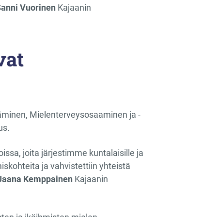
anni Vuorinen
Kajaanin
vat
täminen, Mielenterveysosaaminen ja -
us.
ssa, joita järjestimme kuntalaisille ja
iskohteita ja vahvistettiin yhteistä
Jaana Kemppainen
Kajaanin