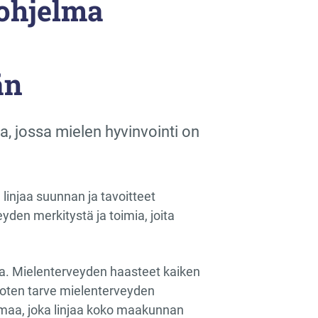
ohjelma
än
a, jossa mielen hyvinvointi on
injaa suunnan ja tavoitteet
den merkitystä ja toimia, joita
ta. Mielenterveyden haasteet kaiken
 joten tarve mielenterveyden
lmaa, joka linjaa koko maakunnan