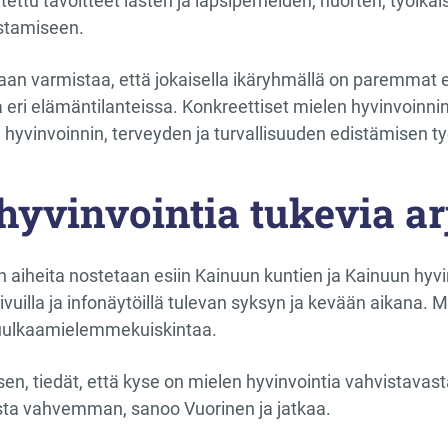
ttu tavoitteet lasten ja lapsiperheiden, nuorten, työikäi
stamiseen.
taan varmistaa, että jokaisella ikäryhmällä on paremmat e
a eri elämäntilanteissa. Konkreettiset mielen hyvinvoinn
 hyvinvoinnin, terveyden ja turvallisuuden edistämisen 
hyvinvointia tukevia ar
n aiheita nostetaan esiin Kainuun kuntien ja Kainuun hyv
vuilla ja infonäytöillä tulevan syksyn ja kevään aikana. M
uulkaamielemmekuiskintaa.
en, tiedät, että kyse on mielen hyvinvointia vahvistavast
esta vahvemman, sanoo Vuorinen ja jatkaa.