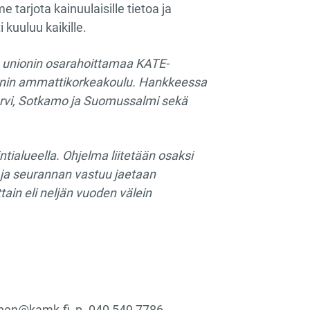
 tarjota kainuulaisille tietoa ja
 kuuluu kaikille.
n unionin osarahoittamaa KATE-
jaanin ammattikorkeakoulu. Hankkeessa
ärvi, Sotkamo ja Suomussalmi sekä
ialueella. Ohjelma liitetään osaksi
n ja seurannan vastuu jaetaan
ain eli neljän vuoden välein
inen@kamk.fi, p. 040 549 7786