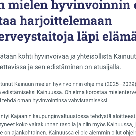
 mielen hyvinvoinnin 
aa harjoittelemaan
erveystaitoja läpi eläm
ätään kohti hyvinvoivaa ja yhteisöllistä Kainuut
ettavissa ja sen edistäminen on etusijalla.
unut Kainuun mielen hyvinvoinnin ohjelma (2025–2029) l
 edistämiseksi Kainuussa. Ohjelma korostaa mielentervey
i tehdä oman hyvinvointinsa vahvistamiseksi.
ntyi Kajaanin kaupunginvaltuustossa tehdystä aloittees
äntyneet koko valtakunnan tasolla ja niin myös Kainuussa,
le on ajankohtainen. Kainuussa ei ole aiemmin ollut ohje