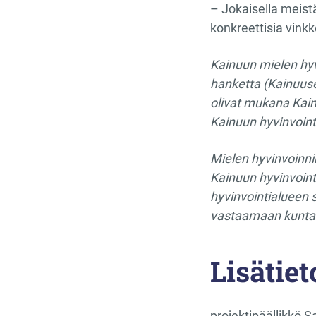
– Jokaisella meistä
konkreettisia vinkk
Kainuun mielen hyv
hanketta (Kainuuse
olivat mukana Kain
Kainuun hyvinvoint
Mielen hyvinvoinni
Kainuun hyvinvoint
hyvinvointialueen 
vastaamaan kuntala
Lisätiet
projektipäällikkö 