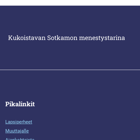
Kukoistavan Sotkamon menestystarina
Pikalinkit
Lapsiperheet
Muuttajalle
Ajankohtaista