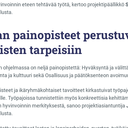
invoinnin eteen tehtävää työtä, kertoo projektipäällikkö
S
lusta.
n painopisteet perustu
isten tarpeisiin
n ohjelmassa on neljä painopistettä: Hyväksyntä ja välit
kunta ja kulttuuri sekä Osallisuus ja päätöksenteon avoimu
teet ja ikäryhmäkohtaiset tavoitteet kirkastuivat työpajoi
ille. Työpajoissa tunnistettiin myös konkreettisia kehittäm
hyvinvoinnin merkityksestä, sanoo projektiasiantuntija
lusta.