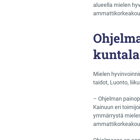
alueella mielen hyv
ammattikorkeakou
Ohjelma
kuntala
Mielen hyvinvoinni
taidot, Luonto, lii
– Ohjelman painopis
Kainuun eri toimijo
ymmärrystä mielen 
ammattikorkeakou