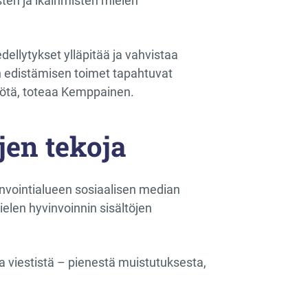
sten ja ikäihmisten mielen
dellytykset ylläpitää ja vahvistaa
in edistämisen toimet tapahtuvat
työtä, toteaa Kemppainen.
jen tekoja
invointialueen sosiaalisen median
ielen hyvinvoinnin sisältöjen
a viestistä – pienestä muistutuksesta,