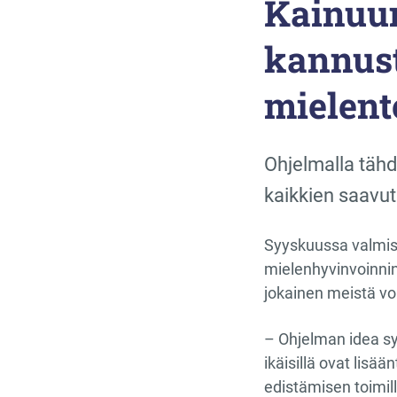
Kainuun
kannust
mielent
Ohjelmalla tähd
kaikkien saavut
Syyskuussa valmist
mielenhyvinvoinnin
jokainen meistä vo
– Ohjelman idea sy
ikäisillä ovat lisä
edistämisen toimil