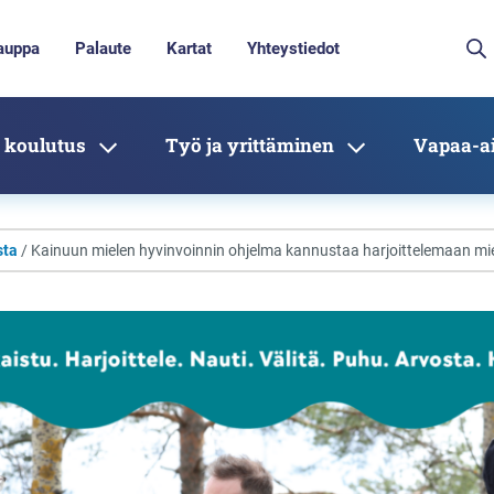
auppa
Palaute
Kartat
Yhteystiedot
 koulutus
Työ ja yrittäminen
Vapaa-ai
sta
/ Kainuun mielen hyvinvoinnin ohjelma kannustaa harjoittelemaan mie