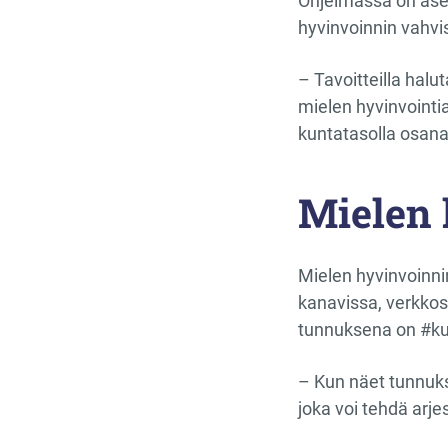
Ohjelmassa on asete
hyvinvoinnin vahvi
– Tavoitteilla halu
mielen hyvinvointi
kuntatasolla osana
Mielen 
Mielen hyvinvoinni
kanavissa, verkkosi
tunnuksena on #k
– Kun näet tunnuks
joka voi tehdä arj