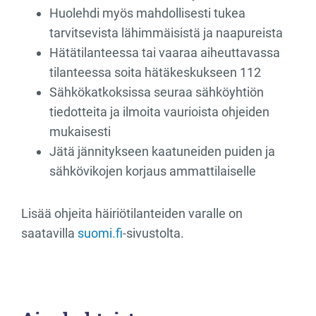
Huolehdi myös mahdollisesti tukea
tarvitsevista lähimmäisistä ja naapureista
Hätätilanteessa tai vaaraa aiheuttavassa
tilanteessa soita hätäkeskukseen 112
Sähkökatkoksissa seuraa sähköyhtiön
tiedotteita ja ilmoita vaurioista ohjeiden
mukaisesti
Jätä jännitykseen kaatuneiden puiden ja
sähkövikojen korjaus ammattilaiselle
Lisää ohjeita häiriötilanteiden varalle on
saatavilla
suomi.fi
-sivustolta.