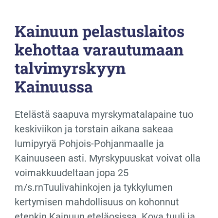
Kainuun pelastuslaitos
kehottaa varautumaan
talvimyrskyyn
Kainuussa
Etelästä saapuva myrskymatalapaine tuo
keskiviikon ja torstain aikana sakeaa
lumipyryä Pohjois-Pohjanmaalle ja
Kainuuseen asti. Myrskypuuskat voivat olla
voimakkuudeltaan jopa 25
m/s.rnTuulivahinkojen ja tykkylumen
kertymisen mahdollisuus on kohonnut
etenkin Kainuun eteläosissa. Kova tuuli ja