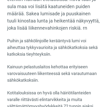
sula maa voi lisätä kaatuneiden puiden
määrää. Sakea lumisade ja puuskainen
tuuli kinostaa lunta ja heikentää näkyvyyttä,
joka lisää liikennevahinkojen riskiä. rn
Puihin ja sähkölinjoille kerääntyvä lumi voi
aiheuttaa tykkyvaurioita ja sähkökatkoksia sekä
katkoksia tieyhteyksiin.
Kainuun pelastuslaitos kehottaa erityiseen
varovaisuuteen liikenteessä sekä varautumaan
sähkökatkoksiin.
Kotitalouksissa on hyvä olla häiriötilanteiden
varalle riittävästi elintarvikkeita ja muita
välttämättömyyshyödykkeitä 72 tunnin ajaksi.