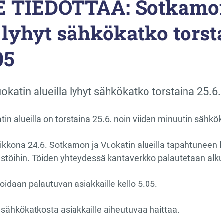
 TIEDOTTAA: Sotkamon
 lyhyt sähkökatko torsta
05
katin alueilla lyhyt sähkökatko torstaina 25.6.
n alueilla on torstaina 25.6. noin viiden minuutin sähkö
viikkona 24.6. Sotkamon ja Vuokatin alueilla tapahtuneen 
stöihin. Töiden yhteydessä kantaverkko palautetaan alk
oidaan palautuvan asiakkaille kello 5.05.
 sähkökatkosta asiakkaille aiheutuvaa haittaa.