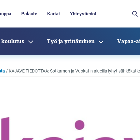
auppa
Palaute
Kartat
Yhteystiedot
 koulutus
Työ ja yrittäminen
Vapaa-ai
sta
/ KAJAVE TIEDOTTAA: Sotkamon ja Vuokatin alueilla lyhyt sähkökatko 