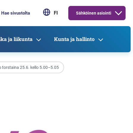
FI
Sähköinen asiointi
ka ja liikunta
Kunta ja hallinto
torstaina 25.6. kello 5.00–5.05