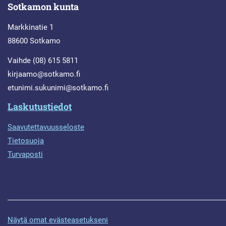
Sotkamon kunta
Markkinatie 1
88600 Sotkamo
Vaihde (08) 615 5811
kirjaamo@sotkamo.fi
etunimi.sukunimi@sotkamo.fi
Laskutustiedot
Saavutettavuusseloste
Tietosuoja
Turvaposti
Näytä omat evästeasetukseni