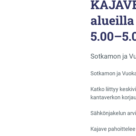
KAJAVE
alueilla
5.00–5.
Sotkamon ja Vuo
Sotkamon ja Vuokati
Katko liittyy keski
kantaverkon korjau
Sähkönjakelun arvi
Kajave pahoittelee