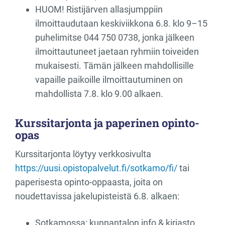
HUOM! Ristijärven allasjumppiin
ilmoittaudutaan keskiviikkona 6.8. klo 9–15
puhelimitse 044 750 0738, jonka jälkeen
ilmoittautuneet jaetaan ryhmiin toiveiden
mukaisesti. Tämän jälkeen mahdollisille
vapaille paikoille ilmoittautuminen on
mahdollista 7.8. klo 9.00 alkaen.
Kurssitarjonta ja paperinen opinto-
opas
Kurssitarjonta löytyy verkkosivulta
https://uusi.opistopalvelut.fi/sotkamo/fi/
tai
paperisesta opinto-oppaasta, joita on
noudettavissa jakelupisteistä 6.8. alkaen:
Sotkamossa: kunnantalon info & kirjasto