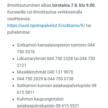
ilmoittautuminen alkaa
torstaina 7.8. klo 9.00.
Kursseille voi ilmoittautua verkkosivulla
osoitteessa:
https://uusi.opistopalvelut.fi/sotkamo/fi/
tai
puhelimitse:
Sotkamon kansalaisopiston toimisto 044
750 2078
Liikuntaryhmät 044 750 2328 tai 044 750
2121
Musiikkiryhmät 040 131 9070
044 750 2029 & 044 750 0738
Sotkamon kunnan asiakaspalvelupiste 08
615 5811
Kuhmon kaupungintalon
asiakaspalvelupiste 08 615 5521