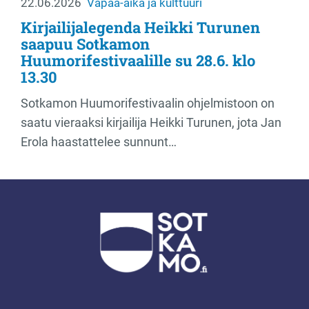
22.06.2026
Vapaa-aika ja kulttuuri
Kirjailijalegenda Heikki Turunen
saapuu Sotkamon
Huumorifestivaalille su 28.6. klo
13.30
Sotkamon Huumorifestivaalin ohjelmistoon on
saatu vieraaksi kirjailija Heikki Turunen, jota Jan
Erola haastattelee sunnunt…