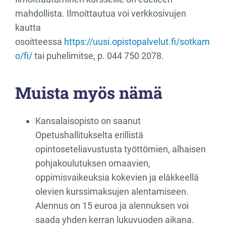
mahdollista. Ilmoittautua voi verkkosivujen
kautta
osoitteessa
https://uusi.opistopalvelut.fi/sotkam
o/fi/
tai puhelimitse, p. 044 750 2078.
Muista myös nämä
Kansalaisopisto on saanut
Opetushallitukselta erillistä
opintoseteliavustusta työttömien, alhaisen
pohjakoulutuksen omaavien,
oppimisvaikeuksia kokevien ja eläkkeellä
olevien kurssimaksujen alentamiseen.
Alennus on 15 euroa ja alennuksen voi
saada yhden kerran lukuvuoden aikana.