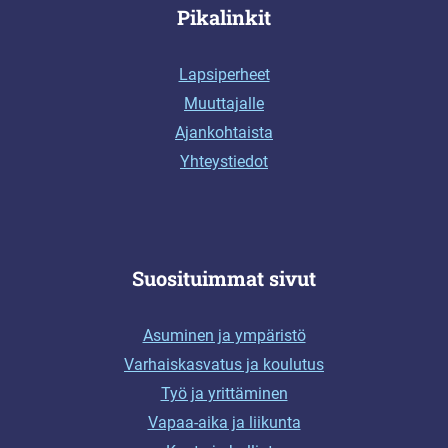
Pikalinkit
Lapsiperheet
Muuttajalle
Ajankohtaista
Yhteystiedot
Suosituimmat sivut
Asuminen ja ympäristö
Varhaiskasvatus ja koulutus
Työ ja yrittäminen
Vapaa-aika ja liikunta