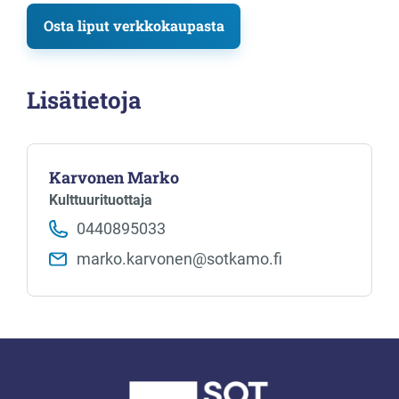
Osta liput verkkokaupasta
Lisätietoja
Karvonen Marko
Kulttuurituottaja
0440895033
marko.karvonen​@sotkamo.fi