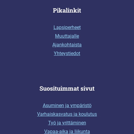
Pikalinkit
Lapsiperheet
Muuttajalle
Ajankohtaista
Yhteystiedot
Suosituimmat sivut
Asuminen ja ympäristö
Varhaiskasvatus ja koulutus
Työ ja yrittäminen
Vapaa-aika ja liikunta