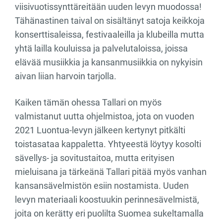
viisivuotissynttäreitään uuden levyn muodossa!
Tähänastinen taival on sisältänyt satoja keikkoja
konserttisaleissa, festivaaleilla ja klubeilla mutta
yhtä lailla kouluissa ja palvelutaloissa, joissa
elävää musiikkia ja kansanmusiikkia on nykyisin
aivan liian harvoin tarjolla.
Kaiken tämän ohessa Tallari on myös
valmistanut uutta ohjelmistoa, jota on vuoden
2021 Luontua-levyn jälkeen kertynyt pitkälti
toistasataa kappaletta. Yhtyeestä löytyy kosolti
sävellys- ja sovitustaitoa, mutta erityisen
mieluisana ja tärkeänä Tallari pitää myös vanhan
kansansävelmistön esiin nostamista. Uuden
levyn materiaali koostuukin perinnesävelmistä,
joita on kerätty eri puolilta Suomea sukeltamalla