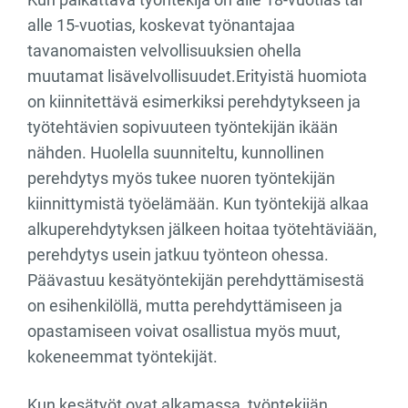
alle 15-vuotias, koskevat työnantajaa
tavanomaisten velvollisuuksien ohella
muutamat lisävelvollisuudet.Erityistä huomiota
on kiinnitettävä esimerkiksi perehdytykseen ja
työtehtävien sopivuuteen työntekijän ikään
nähden. Huolella suunniteltu, kunnollinen
perehdytys myös tukee nuoren työntekijän
kiinnittymistä työelämään. Kun työntekijä alkaa
alkuperehdytyksen jälkeen hoitaa työtehtäviään,
perehdytys usein jatkuu työnteon ohessa.
Päävastuu kesätyöntekijän perehdyttämisestä
on esihenkilöllä, mutta perehdyttämiseen ja
opastamiseen voivat osallistua myös muut,
kokeneemmat työntekijät.
Kun kesätyöt ovat alkamassa, työntekijän