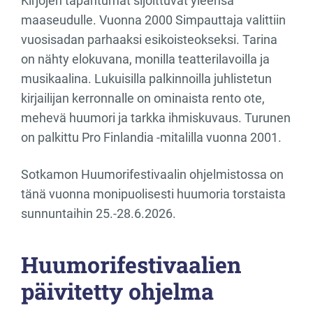
Kirjojen tapahtumat sijoittuvat yleensä
maaseudulle. Vuonna 2000 Simpauttaja valittiin
vuosisadan parhaaksi esikoisteokseksi. Tarina
on nähty elokuvana, monilla teatterilavoilla ja
musikaalina. Lukuisilla palkinnoilla juhlistetun
kirjailijan kerronnalle on ominaista rento ote,
mehevä huumori ja tarkka ihmiskuvaus. Turunen
on palkittu Pro Finlandia -mitalilla vuonna 2001.
Sotkamon Huumorifestivaalin ohjelmistossa on
tänä vuonna monipuolisesti huumoria torstaista
sunnuntaihin 25.-28.6.2026.
Huumorifestivaalien
päivitetty ohjelma