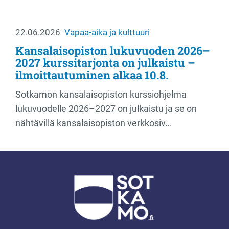
22.06.2026
Vapaa-aika ja kulttuuri
Kansalaisopiston lukuvuoden 2026–
2027 kurssitarjonta on julkaistu –
ilmoittautuminen alkaa 10.8.
Sotkamon kansalaisopiston kurssiohjelma
lukuvuodelle 2026–2027 on julkaistu ja se on
nähtävillä kansalaisopiston verkkosiv…