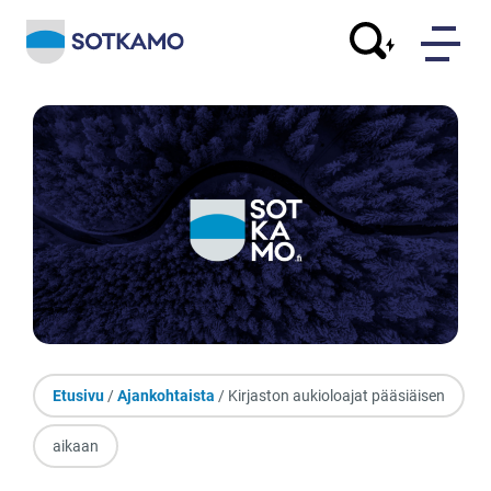
Etusivu
/
Ajankohtaista
/ Kirjaston aukioloajat pääsiäisen
aikaan