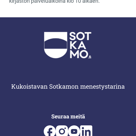
kirjaston palveluaikoina klo 10 alkaen.
Kukoistavan Sotkamon menestystarina
Seuraa meitä