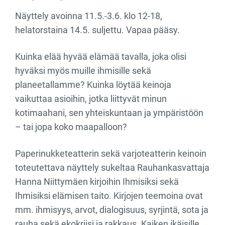
Näyttely avoinna 11.5.-3.6. klo 12-18,
helatorstaina 14.5. suljettu. Vapaa pääsy.
Kuinka elää hyvää elämää tavalla, joka olisi
hyväksi myös muille ihmisille sekä
planeetallamme? Kuinka löytää keinoja
vaikuttaa asioihin, jotka liittyvät minun
kotimaahani, sen yhteiskuntaan ja ympäristöön
– tai jopa koko maapalloon?
Paperinukketeatterin sekä varjoteatterin keinoin
toteutettava näyttely sukeltaa Rauhankasvattaja
Hanna Niittymäen kirjoihin Ihmisiksi sekä
Ihmisiksi elämisen taito. Kirjojen teemoina ovat
mm. ihmisyys, arvot, dialogisuus, syrjintä, sota ja
rauha sekä ekokriisi ja rakkaus. Kaiken ikäisille