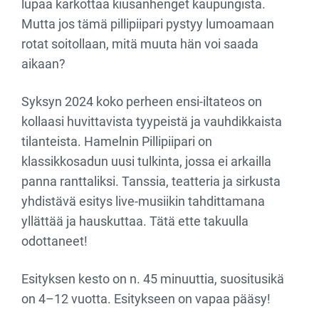
lupaa karkottaa kiusanhenget kaupungista.
Mutta jos tämä pillipiipari pystyy lumoamaan
rotat soitollaan, mitä muuta hän voi saada
aikaan?
Syksyn 2024 koko perheen ensi-iltateos on
kollaasi huvittavista tyypeistä ja vauhdikkaista
tilanteista. Hamelnin Pillipiipari on
klassikkosadun uusi tulkinta, jossa ei arkailla
panna ranttaliksi. Tanssia, teatteria ja sirkusta
yhdistävä esitys live-musiikin tahdittamana
yllättää ja hauskuttaa. Tätä ette takuulla
odottaneet!
Esityksen kesto on n. 45 minuuttia, suositusikä
on 4–12 vuotta. Esitykseen on vapaa pääsy!