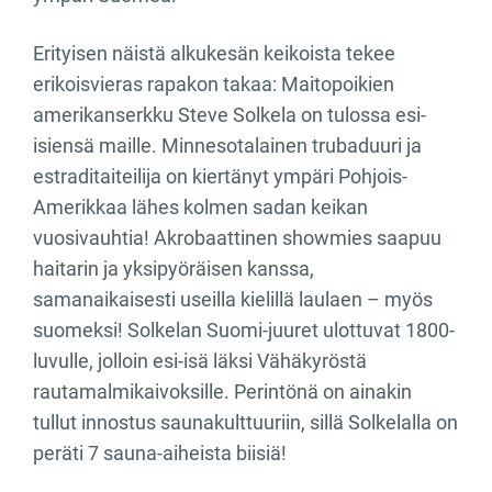
Erityisen näistä alkukesän keikoista tekee
erikoisvieras rapakon takaa: Maitopoikien
amerikanserkku Steve Solkela on tulossa esi-
isiensä maille. Minnesotalainen trubaduuri ja
estraditaiteilija on kiertänyt ympäri Pohjois-
Amerikkaa lähes kolmen sadan keikan
vuosivauhtia! Akrobaattinen showmies saapuu
haitarin ja yksipyöräisen kanssa,
samanaikaisesti useilla kielillä laulaen – myös
suomeksi! Solkelan Suomi-juuret ulottuvat 1800-
luvulle, jolloin esi-isä läksi Vähäkyröstä
rautamalmikaivoksille. Perintönä on ainakin
tullut innostus saunakulttuuriin, sillä Solkelalla on
peräti 7 sauna-aiheista biisiä!