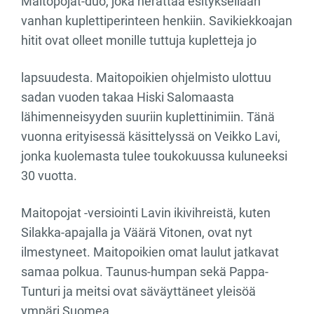
Maitopojat-duo, joka herättää esityksellään
vanhan kuplettiperinteen henkiin. Savikiekkoajan
hitit ovat olleet monille tuttuja kupletteja jo
lapsuudesta. Maitopoikien ohjelmisto ulottuu
sadan vuoden takaa Hiski Salomaasta
lähimenneisyyden suuriin kuplettinimiin. Tänä
vuonna erityisessä käsittelyssä on Veikko Lavi,
jonka kuolemasta tulee toukokuussa kuluneeksi
30 vuotta.
Maitopojat -versiointi Lavin ikivihreistä, kuten
Silakka-apajalla ja Väärä Vitonen, ovat nyt
ilmestyneet. Maitopoikien omat laulut jatkavat
samaa polkua. Taunus-humpan sekä Pappa-
Tunturi ja meitsi ovat säväyttäneet yleisöä
ympäri Suomea.