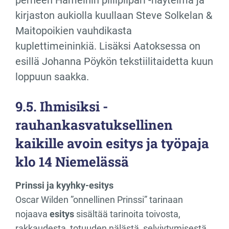
kirjaston aukiolla kuullaan Steve Solkelan &
Maitopoikien vauhdikasta
kuplettimeininkiä. Lisäksi Aatoksessa on
esillä Johanna Pöykön tekstiilitaidetta kuun
loppuun saakka.
9.5. Ihmisiksi -
rauhankasvatuksellinen
kaikille avoin esitys ja työpaja
klo 14 Niemelässä
Prinssi ja kyyhky-esitys
Oscar Wilden ”onnellinen Prinssi” tarinaan
nojaava
esitys
sisältää tarinoita toivosta,
rakkaudesta, totuuden nälästä, selviytymisestä,