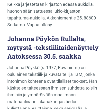
Keikka järjestetään kirjaston edessä aukiolla,
huonon sään sattuessa lukio-kirjaston
tapahtuma-aukiolla, Akkoniementie 25, 88600
Sotkamo. Vapaa pääsy.
Johanna Pöykön Rullalta,
mytystä -tekstiilitaidenäyttely
Aatoksessa 30.5. saakka
Johanna Pöykkö (s. 1977, Rovaniemi) on
oululainen tekstiili- ja kuvataiteilija TaM, jonka
intohimon kohteena ovat tilalliset teokset. Hän
käsittelee taiteessaan ihmisen suhdetta toisiin
ihmisiin ja ympäröivään maailmaan
materiaalinaan lakanakangas tiedon
kuljettajana, välittäjänä, sekä serigrafia ja