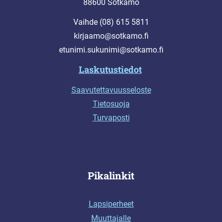
88600 Sotkamo
Vaihde (08) 615 5811
kirjaamo@sotkamo.fi
etunimi.sukunimi@sotkamo.fi
Laskutustiedot
Saavutettavuusseloste
Tietosuoja
Turvaposti
Pikalinkit
Lapsiperheet
Muuttajalle