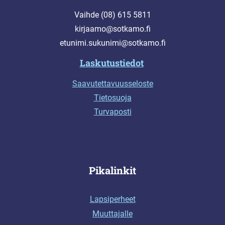
Vaihde (08) 615 5811
kirjaamo@sotkamo.fi
etunimi.sukunimi@sotkamo.fi
Laskutustiedot
Saavutettavuusseloste
Tietosuoja
Turvaposti
Pikalinkit
Lapsiperheet
Muuttajalle