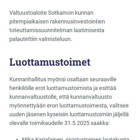
Valtuustoaloite Sotkamon kunnan
pitempiaikaisen rakennusinvestointien
toteuttamissuunnitelman laatimisesta
palautettiin valmisteluun.
Luottamustoimet
Kunnanhallitus myönsi osaltaan seuraaville
henkilöille erot luottamustoimista ja esittää
kunnanvaltuustolle, että kunnanvaltuusto
myönnettyään eron luottamustoimesta, valitsee
uuden jäsenen kyseisiin luottamustoimiin jäljellä
olevalle toimikaudelle 31.5.2025 saakka:
Mika Karjalainen, sivistystoimen lautakunta