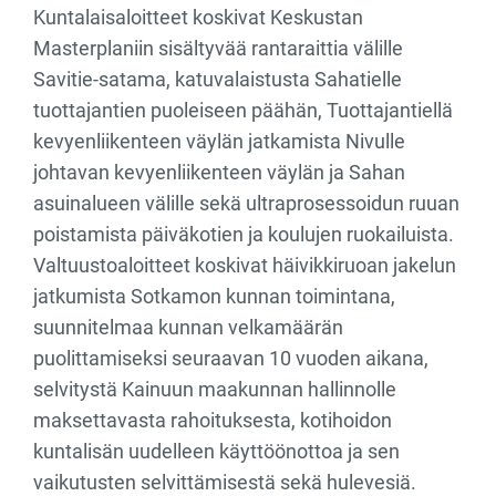
Kuntalaisaloitteet koskivat Keskustan
Masterplaniin sisältyvää rantaraittia välille
Savitie-satama, katuvalaistusta Sahatielle
tuottajantien puoleiseen päähän, Tuottajantiellä
kevyenliikenteen väylän jatkamista Nivulle
johtavan kevyenliikenteen väylän ja Sahan
asuinalueen välille sekä ultraprosessoidun ruuan
poistamista päiväkotien ja koulujen ruokailuista.
Valtuustoaloitteet koskivat häivikkiruoan jakelun
jatkumista Sotkamon kunnan toimintana,
suunnitelmaa kunnan velkamäärän
puolittamiseksi seuraavan 10 vuoden aikana,
selvitystä Kainuun maakunnan hallinnolle
maksettavasta rahoituksesta, kotihoidon
kuntalisän uudelleen käyttöönottoa ja sen
vaikutusten selvittämisestä sekä hulevesiä.