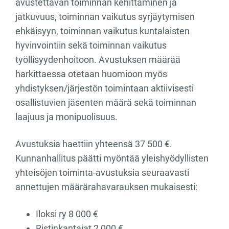
avustettavan toiminnan kehittäminen ja
jatkuvuus, toiminnan vaikutus syrjäytymisen
ehkäisyyn, toiminnan vaikutus kuntalaisten
hyvinvointiin sekä toiminnan vaikutus
työllisyydenhoitoon. Avustuksen määrää
harkittaessa otetaan huomioon myös
yhdistyksen/järjestön toimintaan aktiivisesti
osallistuvien jäsenten määrä sekä toiminnan
laajuus ja monipuolisuus.
Avustuksia haettiin yhteensä 37 500 €.
Kunnanhallitus päätti myöntää yleishyödyllisten
yhteisöjen toiminta-avustuksia seuraavasti
annettujen määrärahavarauksen mukaisesti:
Iloksi ry 8 000 €
Ristinkantajat 2 000 €