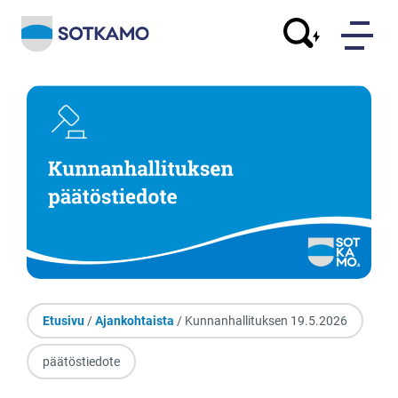
Etusivu
/
Ajankohtaista
/ Kunnanhallituksen 19.5.2026
päätöstiedote