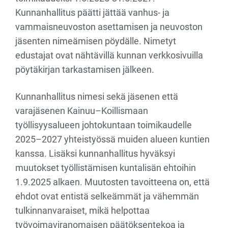
Kunnanhallitus päätti jättää vanhus- ja
vammaisneuvoston asettamisen ja neuvoston
jäsenten nimeämisen pöydälle. Nimetyt
edustajat ovat nähtävillä kunnan verkkosivuilla
pöytäkirjan tarkastamisen jälkeen.
Kunnanhallitus nimesi sekä jäsenen että
varajäsenen Kainuu–Koillismaan
työllisyysalueen johtokuntaan toimikaudelle
2025–2027 yhteistyössä muiden alueen kuntien
kanssa. Lisäksi kunnanhallitus hyväksyi
muutokset työllistämisen kuntalisän ehtoihin
1.9.2025 alkaen. Muutosten tavoitteena on, että
ehdot ovat entistä selkeämmät ja vähemmän
tulkinnanvaraiset, mikä helpottaa
työvoimaviranomaisen päätöksentekoa ja