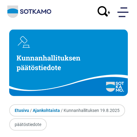
Etusivu
/
Ajankohtaista
/ Kunnanhallituksen 19.8.2025
päätöstiedote