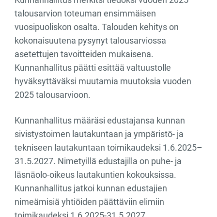
talousarvion toteuman ensimmäisen
vuosipuoliskon osalta. Talouden kehitys on
kokonaisuutena pysynyt talousarviossa
asetettujen tavoitteiden mukaisena.
Kunnanhallitus päätti esittää valtuustolle
hyväksyttäväksi muutamia muutoksia vuoden
2025 talousarvioon.
Kunnanhallitus määräsi edustajansa kunnan
sivistystoimen lautakuntaan ja ympäristö- ja
tekniseen lautakuntaan toimikaudeksi 1.6.2025–
31.5.2027. Nimetyillä edustajilla on puhe- ja
läsnäolo-oikeus lautakuntien kokouksissa.
Kunnanhallitus jatkoi kunnan edustajien
nimeämisiä yhtiöiden päättäviin elimiin
toimikaudeksi 1.6.2025-31.5.2027.