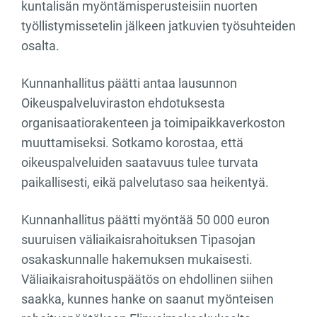
kuntalisän myöntämisperusteisiin nuorten
työllistymissetelin jälkeen jatkuvien työsuhteiden
osalta.
Kunnanhallitus päätti antaa lausunnon
Oikeuspalveluviraston ehdotuksesta
organisaatiorakenteen ja toimipaikkaverkoston
muuttamiseksi. Sotkamo korostaa, että
oikeuspalveluiden saatavuus tulee turvata
paikallisesti, eikä palvelutaso saa heikentyä.
Kunnanhallitus päätti myöntää 50 000 euron
suuruisen väliaikaisrahoituksen Tipasojan
osakaskunnalle hakemuksen mukaisesti.
Väliaikaisrahoituspäätös on ehdollinen siihen
saakka, kunnes hanke on saanut myönteisen