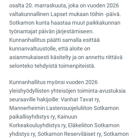
osalta 20. marraskuuta, joka on vuoden 2026
valtakunnallinen Lapset mukaan töihin -päivä.
Sotkamon kunta haastaa muut paikkakunnan
työnantajat päivän järjestämiseen.
Kunnanhallitus päätti samalla esittää
kunnanvaltuustolle, että aloite on
asianmukaisesti käsitelty ja on annettu riittävä
selonteko tehdyistä toimenpiteistä.
Kunnanhallitus myönsi vuoden 2026
yleishyödyllisten yhteisöjen toiminta-avustuksia
seuraaville hakijoille: Vanhat Tavat ry,
Mannerheimin Lastensuojeluliiton Sotkamon
paikallisyhdistys ry, Kainuun
Korkeakouluyhdistys ry, Eläkeliiton Sotkamon
yhdistys ry, Sotkamon Reserviläiset ry, Sotkamon