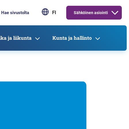
FI
Sähköinen asiointi
ka ja liikunta
Kunta ja hallinto