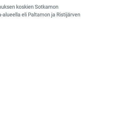
pimuksen koskien Sotkamon
lueella eli Paltamon ja Ristijärven