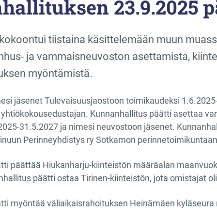
allituksen 23.9.2025 p
 kokoontui tiistaina käsittelemään muun muas
hus- ja vammaisneuvoston asettamista, kiintei
tuksen myöntämistä.
esi jäsenet Tulevaisuusjaostoon toimikaudeksi 1.6.2025-
 yhtiökokousedustajan. Kunnanhallitus päätti asettaa 
2025-31.5.2027 ja nimesi neuvostoon jäsenet. Kunnanhal
uun Perinneyhdistys ry Sotkamon perinnetoimikuntaan 
ätti päättää Hiukanharju-kiinteistön määräalan maanvu
allitus päätti ostaa Tirinen-kiinteistön, jota omistajat o
tti myöntää väliaikaisrahoituksen Heinämäen kyläseura 