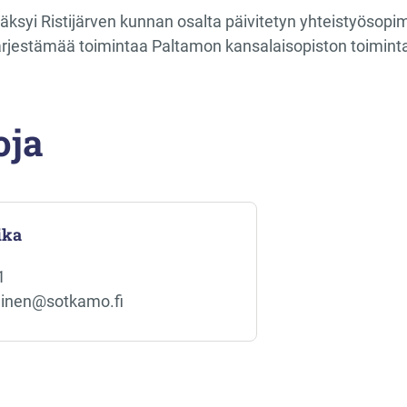
äksyi Ristijärven kunnan osalta päivitetyn yhteistyöso
ärjestämää toimintaa Paltamon kansalaisopiston toiminta-a
oja
ika
1
ainen@sotkamo.fi