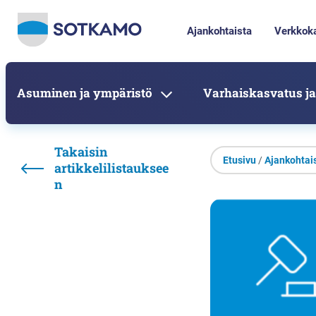
Ajankohtaista
Verkkok
Asuminen ja ympäristö
Varhaiskasvatus ja
Takaisin
Etusivu
/
Ajankohtai
artikkelilistauksee
n