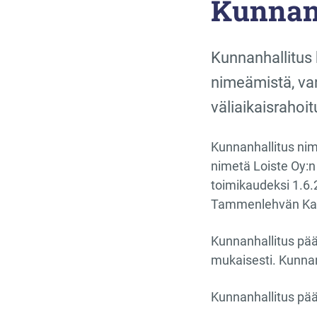
Kunnanh
Kunnanhallitus
nimeämistä, van
väliaikaisrahoi
Kunnanhallitus nim
nimetä Loiste Oy:n
toimikaudeksi 1.6.
Tammenlehvän Kain
Kunnanhallitus pä
mukaisesti. Kunnanh
Kunnanhallitus pää