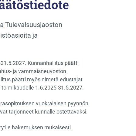
äätöstiedote
sa Tulevaisuusjaoston
stöasioita ja
31.5.2027. Kunnanhallitus päätti
vanhus- ja vammaisneuvoston
litus päätti myös nimetä edustajat
toimikaudelle 1.6.2025-31.5.2027.
okrasopimuksen vuokralaisen pyynnön
livat tarjonneet kunnalle ostettavaksi.
ry:lle hakemuksen mukaisesti.