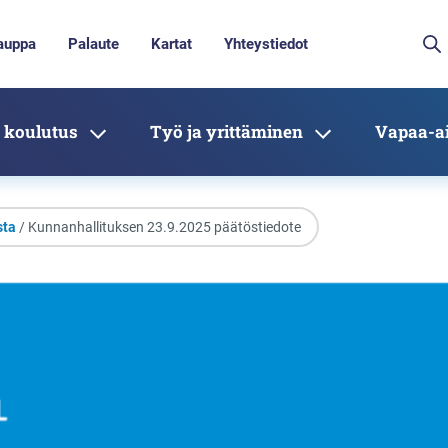
auppa
Palaute
Kartat
Yhteystiedot
 koulutus
Työ ja yrittäminen
Vapaa-ai
sta
/ Kunnanhallituksen 23.9.2025 päätöstiedote