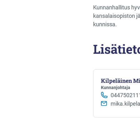
Kunnanhallitus hyv
kansalaisopiston j
kunnissa.
Lisätiet
Kilpeläinen M
Kunnanjohtaja
044750211
mika.kilpel