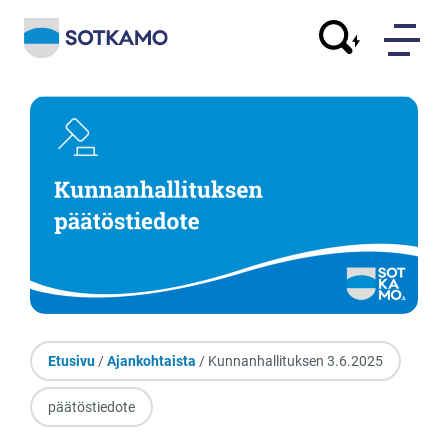
Etusivu
/
Ajankohtaista
/ Kunnanhallituksen 3.6.2025
päätöstiedote