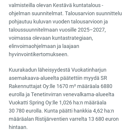
valmisteilla olevan Kestävä kuntatalous -
ohjelman suunnitelmat. Talousarvion suunnittelu
pohjautuu kuluvan vuoden talousarvioon ja
taloussuunnitelmaan vuosille 2025–2027,
voimassa olevaan kuntastrategiaan,
elinvoimaohjelmaan ja laajaan
hyvinvointikertomukseen.
Kuurakadun läheisyydestä Vuokatinharjun
asemakaava-alueelta päätettiin myydä SR
Rakennuttajat Oy:lle 1670 m² määräala 6880
eurolla ja Tenetinvirran venevalkama-alueelta
Vuokatti Spring Oy:lle 1,026 ha:n määräala
30 780 eurolla. Kunta päätti hankkia 4,62 ha:n
määräalan Ristijärventien varrelta 13 680 euron
hintaan.