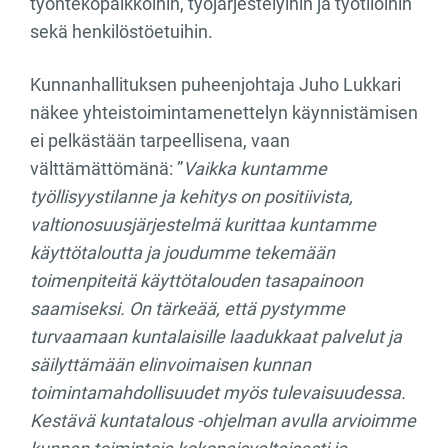
työntekopaikkoihin, työjärjestelyihin ja työtiloihin
sekä henkilöstöetuihin.
Kunnanhallituksen puheenjohtaja Juho Lukkari
näkee yhteistoimintamenettelyn käynnistämisen
ei pelkästään tarpeellisena, vaan
välttämättömänä: ”
Vaikka kuntamme
työllisyystilanne ja kehitys on positiivista,
valtionosuusjärjestelmä kurittaa kuntamme
käyttötaloutta ja joudumme tekemään
toimenpiteitä käyttötalouden tasapainoon
saamiseksi. On tärkeää, että pystymme
turvaamaan kuntalaisille laadukkaat palvelut ja
säilyttämään elinvoimaisen kunnan
toimintamahdollisuudet myös tulevaisuudessa.
Kestävä kuntatalous -ohjelman avulla arvioimme