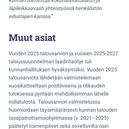
kunnan toimintoja kokonaisvaltaisesti ja
läpileikkaavasti yhteistyössä henkilöstön
edustajien kanssa
.”
Muut asiat
Vuoden 2025 talousarvion ja vuosien 2025-2027
taloussuunnitelman laadintaohje tuli
kunnanhallituksen hyväksymäksi. Vuoden 2025
talousarviota lähdetään valmistelemaan
vuosikatteeltaan positiivisena ja tilikauden
tuloksessa pyritään mahdollisimman lähelle
nollatulosta. Talousarvion valmistelussa
huomioidaan täysimääräisesti kunnan talouden
tasapainottamisohjelmassa (v. 2021–2025)
päätetyt toimenpiteet sekä soveltuvilta osin