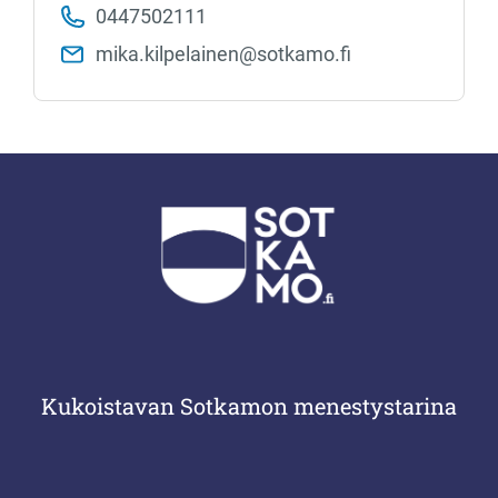
0447502111
mika.kilpelainen​@sotkamo.fi
Kukoistavan Sotkamon menestystarina