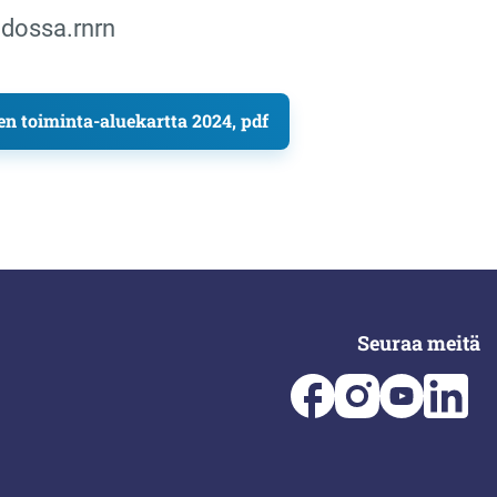
odossa.rnrn
sen toiminta-aluekartta 2024, pdf
Seuraa meitä