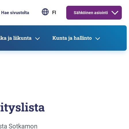
FI
Sähköinen asiointi
ka ja liikunta
Kunta ja hallinto
tyslista
osta Sotkamon