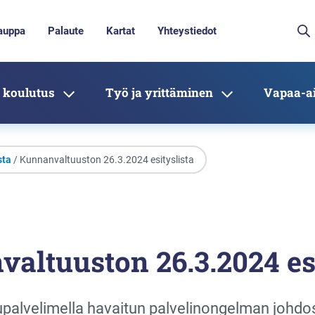
auppa
Palaute
Kartat
Yhteystiedot
 koulutus
Työ ja yrittäminen
Vapaa-ai
sta
/ Kunnanvaltuuston 26.3.2024 esityslista
altuuston 26.3.2024 esi
supalvelimella havaitun palvelinongelman johd