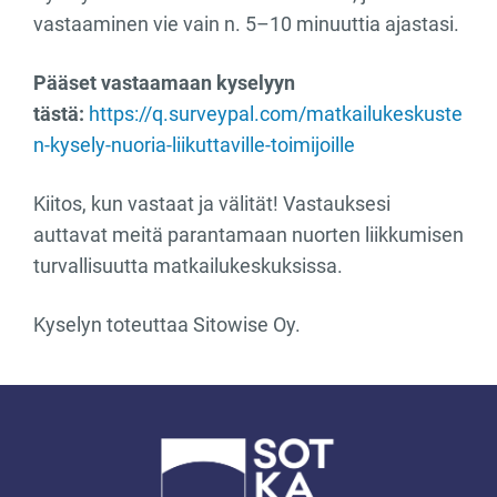
vastaaminen vie vain n. 5–10 minuuttia ajastasi.
Pääset vastaamaan kyselyyn
tästä:
https://q.surveypal.com/matkailukeskuste
n-kysely-nuoria-liikuttaville-toimijoille
Kiitos, kun vastaat ja välität! Vastauksesi
auttavat meitä parantamaan nuorten liikkumisen
turvallisuutta matkailukeskuksissa.
Kyselyn toteuttaa Sitowise Oy.