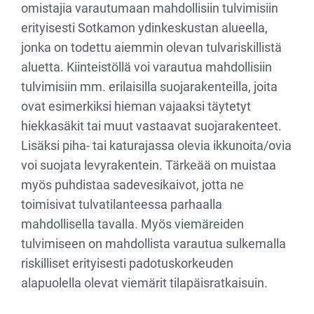
omistajia varautumaan mahdollisiin tulvimisiin
erityisesti Sotkamon ydinkeskustan alueella,
jonka on todettu aiemmin olevan tulvariskillistä
aluetta. Kiinteistöllä voi varautua mahdollisiin
tulvimisiin mm. erilaisilla suojarakenteilla, joita
ovat esimerkiksi hieman vajaaksi täytetyt
hiekkasäkit tai muut vastaavat suojarakenteet.
Lisäksi piha- tai katurajassa olevia ikkunoita/ovia
voi suojata levyrakentein. Tärkeää on muistaa
myös puhdistaa sadevesikaivot, jotta ne
toimisivat tulvatilanteessa parhaalla
mahdollisella tavalla. Myös viemäreiden
tulvimiseen on mahdollista varautua sulkemalla
riskilliset erityisesti padotuskorkeuden
alapuolella olevat viemärit tilapäisratkaisuin.