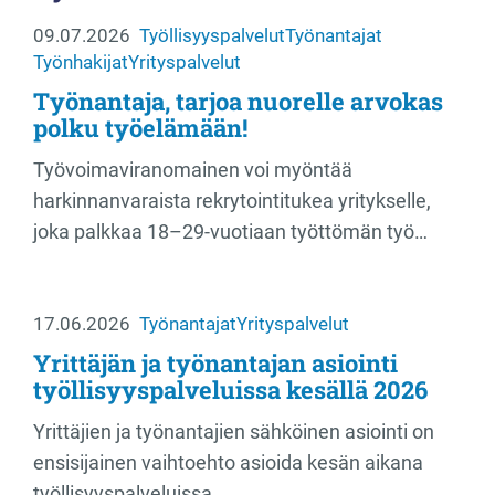
09.07.2026
Työllisyyspalvelut
Työnantajat
Työnhakijat
Yrityspalvelut
Työnantaja, tarjoa nuorelle arvokas
polku työelämään!
Työvoimaviranomainen voi myöntää
harkinnanvaraista rekrytointitukea yritykselle,
joka palkkaa 18–29-vuotiaan työttömän työ…
17.06.2026
Työnantajat
Yrityspalvelut
Yrittäjän ja työnantajan asiointi
työllisyyspalveluissa kesällä 2026
Yrittäjien ja työnantajien sähköinen asiointi on
ensisijainen vaihtoehto asioida kesän aikana
työllisyyspalveluissa.