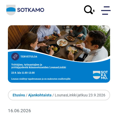
Etusivu
/
Ajankohtaista
/ LounasLinkki jatkuu 23.9.2026
16.06.2026