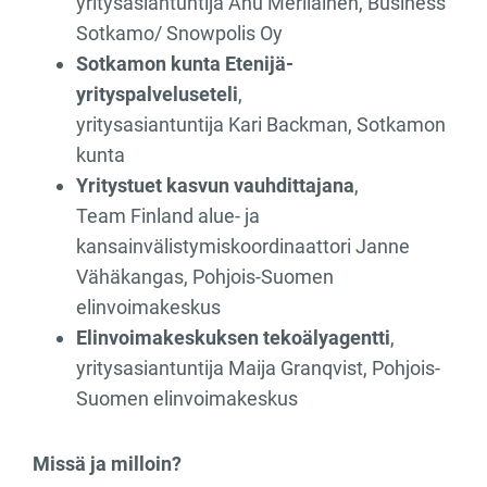
yritysasiantuntija Anu Meriläinen, Business
Sotkamo/ Snowpolis Oy
Sotkamon kunta Etenijä-
yrityspalveluseteli
,
yritysasiantuntija Kari Backman, Sotkamon
kunta
Yritystuet kasvun vauhdittajana
,
Team Finland alue- ja
kansainvälistymiskoordinaattori Janne
Vähäkangas, Pohjois-Suomen
elinvoimakeskus
Elinvoimakeskuksen tekoälyagentti
,
yritysasiantuntija Maija Granqvist, Pohjois-
Suomen elinvoimakeskus
Missä ja milloin?