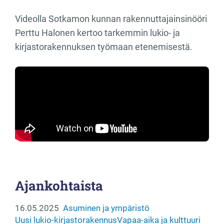
Videolla Sotkamon kunnan rakennuttajainsinööri
Perttu Halonen kertoo tarkemmin lukio- ja
kirjastorakennuksen työmaan etenemisestä.
Ajankohtaista
16.05.2025
Asuminen ja ympäristö
Uusi lukio-kirjastorakennus
Vapaa-aika ja kulttuuri