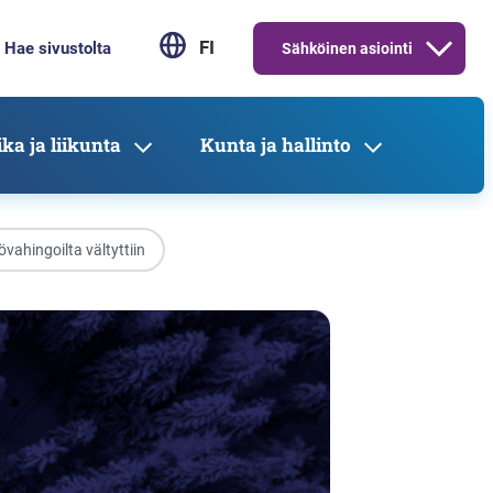
FI
Sähköinen asiointi
ka ja liikunta
Kunta ja hallinto
övahingoilta vältyttiin