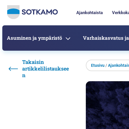
Ajankohtaista
Verkkok
Asuminen ja ympäristö
Varhaiskasvatus ja
Takaisin
Etusivu
/
Ajankohtai
artikkelilistauksee
n