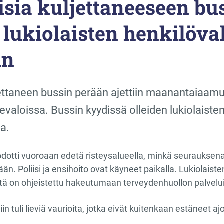
isia kuljettaneeseen bu
, lukiolaisten henkilöva
in
jettaneen bussin perään ajettiin maanantaiaamu
evaloissa. Bussin kyydissä olleiden lukiolaisten
a.
odotti vuoroaan edetä risteysalueella, minkä seurauksen
n. Poliisi ja ensihoito ovat käyneet paikalla. Lukiolaisten
eitä on ohjeistettu hakeutumaan terveydenhuollon palvelu
n tuli lieviä vaurioita, jotka eivät kuitenkaan estäneet 