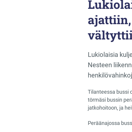
Lukiola
ajattiin
vältytti
Lukiolaisia kul
Nesteen liikenn
henkilövahinkoj
Tilanteessa bussi 
törmäsi bussin perää
jatkohoitoon, ja h
Peräänajossa bussii