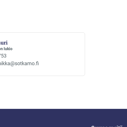
uri
n lukio
753
nikka@sotkamo.fi