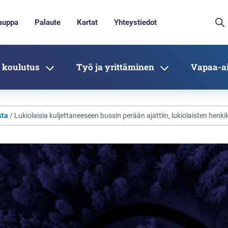
auppa
Palaute
Kartat
Yhteystiedot
 koulutus
Työ ja yrittäminen
Vapaa-ai
sta
/ Lukiolaisia kuljettaneeseen bussin perään ajattiin, lukiolaisten henkil