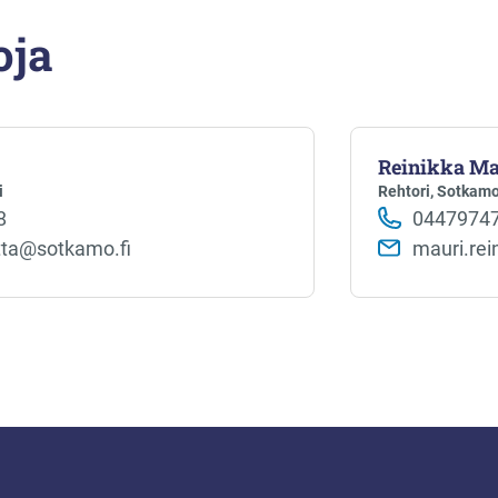
oja
Reinikka Ma
i
Rehtori, Sotkamo
8
0447974
tta@sotkamo.fi
mauri.rei