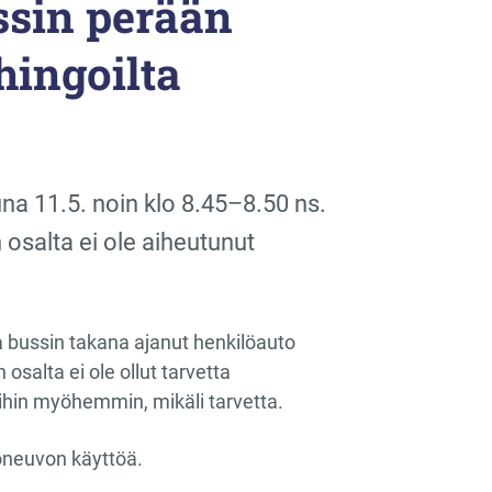
ssin perään
hingoilta
na 11.5. noin klo 8.45–8.50 ns.
 osalta ei ole aiheutunut
a bussin takana ajanut henkilöauto
 osalta ei ole ollut tarvetta
ihin myöhemmin, mikäli tarvetta.
ajoneuvon käyttöä.