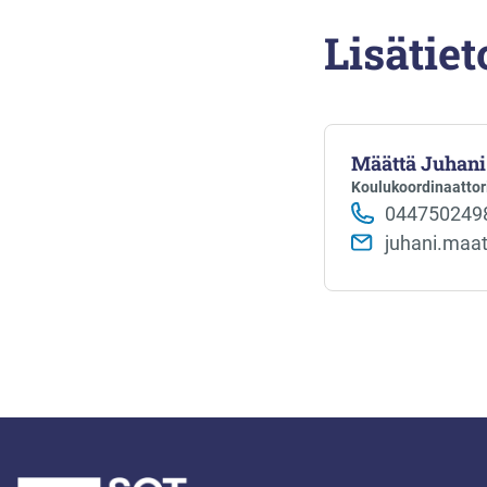
Lisätiet
Määttä Juhani
Koulukoordinaattor
044750249
juhani.maa