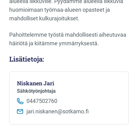
alueella liikkuville. Pyydämme alueella liikkuvia
huomioimaan työmaa-alueen opasteet ja
mahdolliset kulkurajoitukset.
Pahoittelemme työstä mahdollisesti aiheutuvaa
häiriötä ja kiitämme ymmärryksestä.
Lisätietoja:
Niskanen Jari
Sähkötyönjohtaja
0447502760
jari.niskanen​@sotkamo.fi