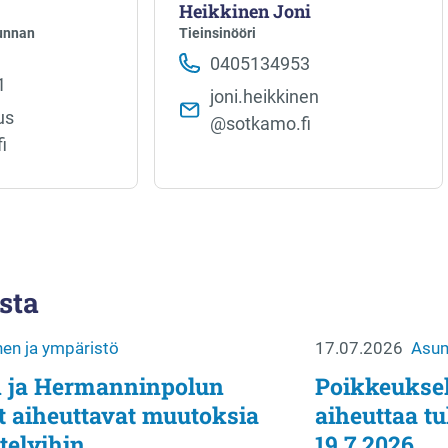
Heikkinen Joni
kunnan
Tieinsinööri
0405134953
1
joni.heikkinen​
s​
@sotkamo.fi
i
sta
en ja ympäristö
17.07.2026
Asum
 ja Hermanninpolun
Poikkeuksel
t aiheuttavat muutoksia
aiheuttaa t
telyihin
19.7.2026