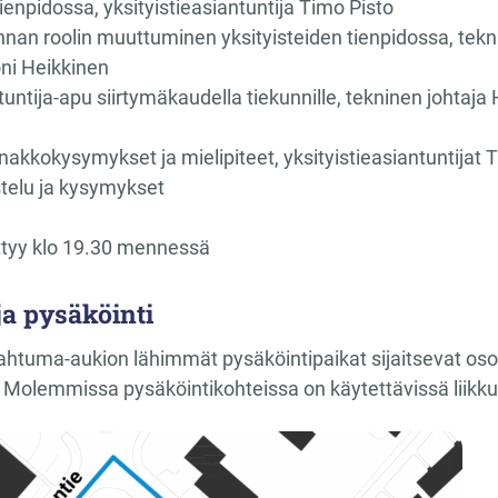
tienpidossa, yksityistieasiantuntija Timo Pisto
an roolin muuttuminen yksityisteiden tienpidossa, teknin
oni Heikkinen
ntija-apu siirtymäkaudella tiekunnille, tekninen johtaja H
akkokysymykset ja mielipiteet, yksityistieasiantuntijat T
telu ja kysymykset
ttyy klo 19.30 mennessä
a pysäköinti
pahtuma-aukion lähimmät pysäköintipaikat sijaitsevat osoi
Molemmissa pysäköintikohteissa on käytettävissä liikku