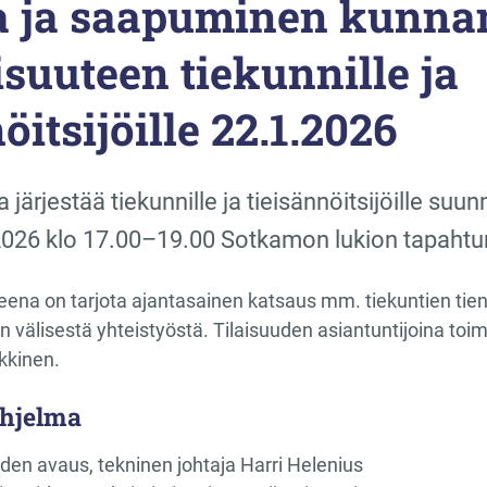
 ja saapuminen kunnan
isuuteen tiekunnille ja
öitsijöille 22.1.2026
järjestää tiekunnille ja tieisännöitsijöille suu
.2026 klo 17.00–19.00 Sotkamon lukion tapahtu
eena on tarjota ajantasainen katsaus mm. tiekuntien tien
n välisestä yhteistyöstä. Tilaisuuden asiantuntijoina toim
kkinen.
ohjelma
uden avaus, tekninen johtaja Harri Helenius