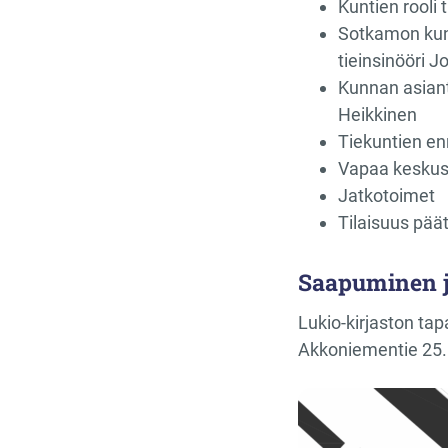
Kuntien rooli 
Sotkamon kunn
tieinsinööri J
Kunnan asiantu
Heikkinen
Tiekuntien enn
Vapaa keskus
Jatkotoimet
Tilaisuus pää
Saapuminen j
Lukio-kirjaston ta
Akkoniementie 25. 