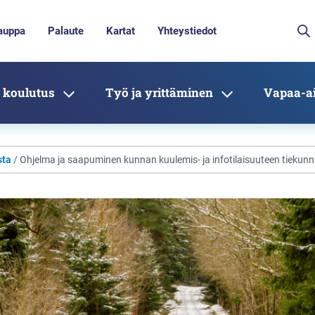
auppa
Palaute
Kartat
Yhteystiedot
 koulutus
Työ ja yrittäminen
Vapaa-ai
sta
/ Ohjelma ja saapuminen kunnan kuulemis- ja infotilaisuuteen tiekunnill