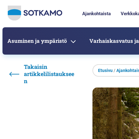
Ajankohtaista
Verkkok
Asuminen ja ympäristö
Varhaiskasvatus ja
Takaisin
Etusivu
/
Ajankohtai
artikkelilistauksee
n