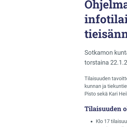
Ohjelma
infotila
tieisänn
Sotkamon kunta 
torstaina 22.1
Tilaisuuden tavoitt
kunnan ja tiekuntie
Pisto sekä Kari Hei
Tilaisuuden 
Klo 17 tilaisu