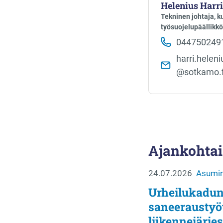
Helenius Harri
Tekninen johtaja, 
työsuojelupäällikkö
044750249
harri.heleniu
@sotkamo.f
Ajankohtai
24.07.2026
Asumin
Urheilukadun
saneeraustyö
liikennejärjes