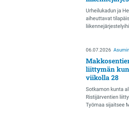
Urheilukadun ja H
aiheuttavat tilapä
liikennejärjestelyi
06.07.2026
Asumin
Makkosentien 
liittymän kun
viikolla 28
Sotkamon kunta al
Ristijärventien liit
Työmaa sijaitsee 