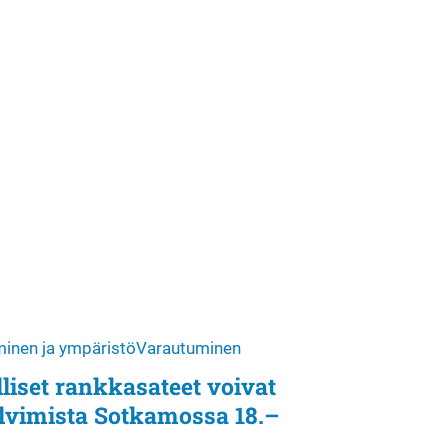
inen ja ympäristö
Varautuminen
liset rankkasateet voivat
ulvimista Sotkamossa 18.–