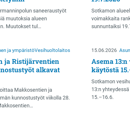
ermanninpolun saneeraustyöt
Sotkamon alueell
isiä muutoksia alueen
voimakkaita rank
hin. Muutokset tul…
sunnuntaiksi 19
en ja ympäristö
Vesihuoltolaitos
15.06.2026
Asum
ja Ristijärventien
Asema 13:n 
nostustyöt alkavat
käytöstä 15.
Sotkamon vesihu
13:n yhteydessä 
oittaa Makkosentien ja
15.–16.6.
tymän kunnostustyöt viikolla 28.
Makkosentien…