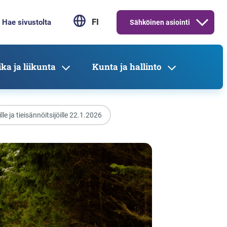
FI
Sähköinen asiointi
ka ja liikunta
Kunta ja hallinto
e ja tieisännöitsijöille 22.1.2026