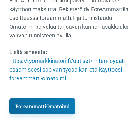
ForeAmmatti Omatoimi-palvelun kuntalaisten
käyttöön maksutta. Rekisteröidy ForeAmmattiin
osoitteessa foreammatti.fi ja tunnistaudu
Omatoimi-palvelua tarjoavan kunnan asukkaaksi
vahvan tunnisteen avulla.
Lisää aiheesta:
https://tyomarkkinatori.fi/uutiset/miten-loydat-
osaamiseesi-sopivan-tyopaikan-ota-kayttoosi-
foreammatti-omatoimi
ForeammattiOmatoimi