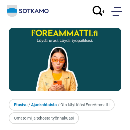
Etusivu
/
Ajankohtaista
/ Ota käyttöösi ForeAmmatti
Omatoimi ja tehosta työnhakuasi