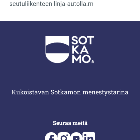
seutuliikenteen linja-autolla.rn
Kukoistavan Sotkamon menestystarina
Seuraa meitä