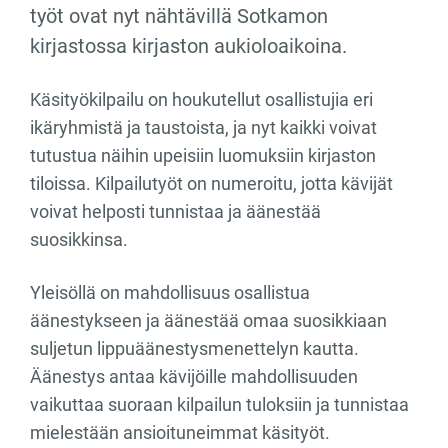
työt ovat nyt nähtävillä Sotkamon
kirjastossa kirjaston aukioloaikoina.
Käsityökilpailu on houkutellut osallistujia eri
ikäryhmistä ja taustoista, ja nyt kaikki voivat
tutustua näihin upeisiin luomuksiin kirjaston
tiloissa. Kilpailutyöt on numeroitu, jotta kävijät
voivat helposti tunnistaa ja äänestää
suosikkinsa.
Yleisöllä on mahdollisuus osallistua
äänestykseen ja äänestää omaa suosikkiaan
suljetun lippuäänestysmenettelyn kautta.
Äänestys antaa kävijöille mahdollisuuden
vaikuttaa suoraan kilpailun tuloksiin ja tunnistaa
mielestään ansioituneimmat käsityöt.