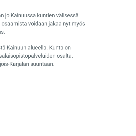
n jo Kainuussa kuntien välisessä
ä osaamista voidaan jakaa nyt myös
us.
ä Kainuun alueella. Kunta on
alaisopistopalveluiden osalta.
ois-Karjalan suuntaan.