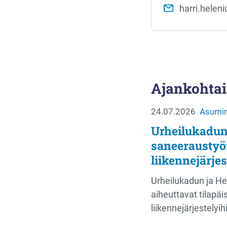
harri.helen
Ajankohtai
24.07.2026
Asumin
Urheilukadun
saneeraustyö
liikennejärjes
Urheilukadun ja H
aiheuttavat tilapä
liikennejärjestelyi