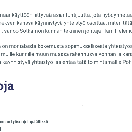
ankäyttöön liittyvää asiantuntijuutta, jota hyödynnetää
eksen kanssa käynnistyvä yhteistyö osoittaa, miten tät
i, sanoo Sotkamon kunnan tekninen johtaja Harri Heleni
on monialaista kokemusta sopimuksellisesta yhteistyöst
a muille kunnille muun muassa rakennusvalvonnan ja kans
äynnistyvä yhteistyö laajentaa tätä toimintamallia Pohj
oja
unnan työsuojelupäällikkö
1