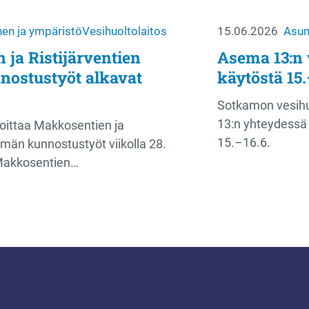
en ja ympäristö
Vesihuoltolaitos
15.06.2026
Asum
ja Ristijärventien
Asema 13:n 
nostustyöt alkavat
käytöstä 15.
Sotkamon vesihu
13:n yhteydessä 
oittaa Makkosentien ja
15.–16.6.
tymän kunnostustyöt viikolla 28.
Makkosentien…