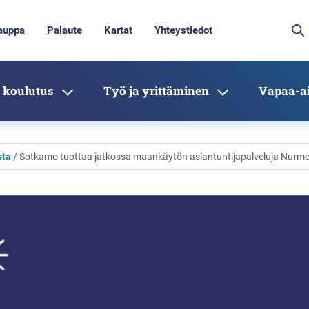
auppa
Palaute
Kartat
Yhteystiedot
 koulutus
Työ ja yrittäminen
Vapaa-ai
sta
/ Sotkamo tuottaa jatkossa maankäytön asiantuntijapalveluja Nurme