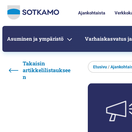
Ajankohtaista
Verkkok
Asuminen ja ympäristö
Varhaiskasvatus ja
Takaisin
Etusivu
/
Ajankohtai
artikkelilistauksee
n