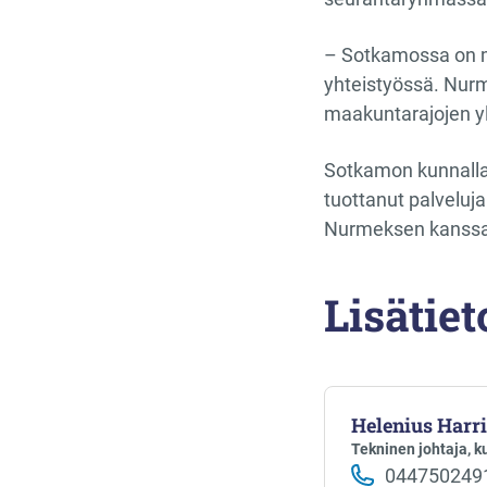
– Sotkamossa on ma
yhteistyössä. Nurm
maakuntarajojen yl
Sotkamon kunnalla 
tuottanut palveluj
Nurmeksen kanssa k
Lisätiet
Helenius Harri
Tekninen johtaja, k
044750249