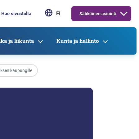
FI
Sähköinen asiointi
ka ja liikunta
Kunta ja hallinto
ksen kaupungille