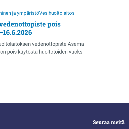
inen ja ympäristö
Vesihuoltolaitos
vedenottopiste pois
–16.6.2026
oltolaitoksen vedenottopiste Asema
on pois käytöstä huoltotöiden vuoksi
Seuraa meitä