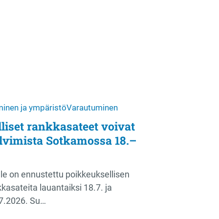
inen ja ympäristö
Varautuminen
liset rankkasateet voivat
ulvimista Sotkamossa 18.–
e on ennustettu poikkeuksellisen
kasateita lauantaiksi 18.7. ja
.7.2026. Su…