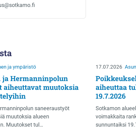
ius@sotkamo.fi
sta
en ja ympäristö
17.07.2026
Asum
 ja Hermanninpolun
Poikkeuksel
t aiheuttavat muutoksia
aiheuttaa t
telyihin
19.7.2026
ermanninpolun saneeraustyöt
Sotkamon alueell
isiä muutoksia alueen
voimakkaita rank
hin. Muutokset tul…
sunnuntaiksi 19