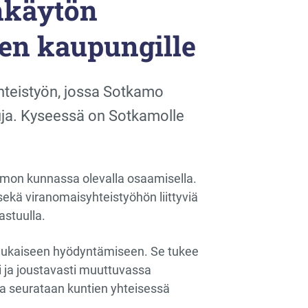
nkäytön
en kaupungille
hteistyön, jossa Sotkamo
luja. Kyseessä on Sotkamolle
mon kunnassa olevalla osaamisella.
kä viranomaisyhteistyöhön liittyviä
stuulla.
nmukaiseen hyödyntämiseen. Se tukee
i ja joustavasti muuttuvassa
ta seurataan kuntien yhteisessä