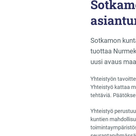
Sotkamo
asiantu
Sotkamon kunta
tuottaa Nurmeks
uusi avaus maak
Yhteistyön tavoit
Yhteistyö kattaa m
tehtäviä. Päätökse
Yhteistyö perustuu
kuntien mahdollisu
toimintaympäristös
seurantaryhmässä