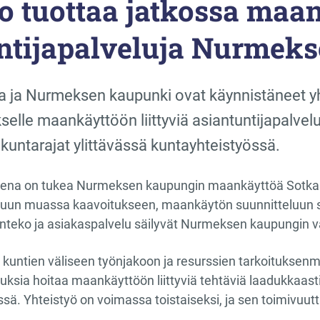
 tuottaa jatkossa maa
ntijapalveluja Nurmeks
 ja Nurmeksen kaupunki ovat käynnistäneet y
elle maankäyttöön liittyviä asiantuntijapalve
untarajat ylittävässä kuntayhteistyössä.
teena on tukea Nurmeksen kaupungin maankäyttöä Sotka
uun muassa kaavoitukseen, maankäytön suunnitteluun se
nteko ja asiakaspalvelu säilyvät Nurmeksen kaupungin va
 kuntien väliseen työnjakoon ja resurssien tarkoitukse
uksia hoitaa maankäyttöön liittyviä tehtäviä laadukkaast
sä. Yhteistyö on voimassa toistaiseksi, ja sen toimivuut
.