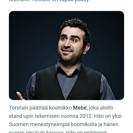
Torstain päättää koomikko
Mebe
, joka aloitti
stand upin tekemisen vuonna 2012. Hän on yksi
Suomen menestyneimpiä koomikoita ja hänen
suosio sen kuin kasvaa. Hän on esiintynyt