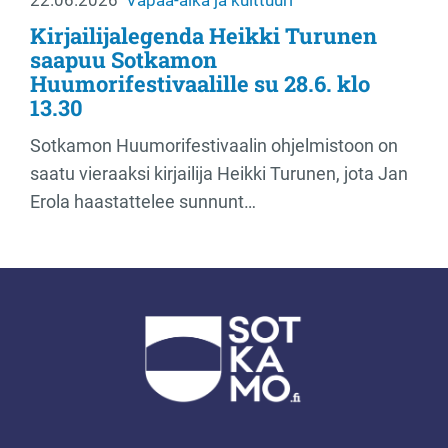
Kirjailijalegenda Heikki Turunen
saapuu Sotkamon
Huumorifestivaalille su 28.6. klo
13.30
Sotkamon Huumorifestivaalin ohjelmistoon on
saatu vieraaksi kirjailija Heikki Turunen, jota Jan
Erola haastattelee sunnunt…