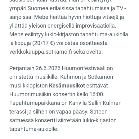
ympäri Suomea erilaisissa tapahtumissa ja TV -
sarjoissa. Mebe heittää hyvin hiottuja vitsejä ja
yllättää yleisön energisellä improvisaatiolla.
Mebe esiintyy lukio-kirjaston tapahtuma-aukiolla
ja lippuja (20/17 €) voi ostaa osoitteesta
verkkokauppa.sotkamo.fi sekä ovelta.
Perjantain 26.6.2026 Huumorifestivaali on
omistettu musiikille. Kuhmon ja Sotkamon
musiikkiopiston
Kesämuusikot
esittävät
Huumorimusiikin konsertin kello 16:00.
Tapahtumapaikkana on Kahvila Sallin Kulman
terassi ja siihen on vapaa pääsy. Sateen
sattuessa konsertti siirretään lukio-kirjaston
tapahtuma-aukiolle.