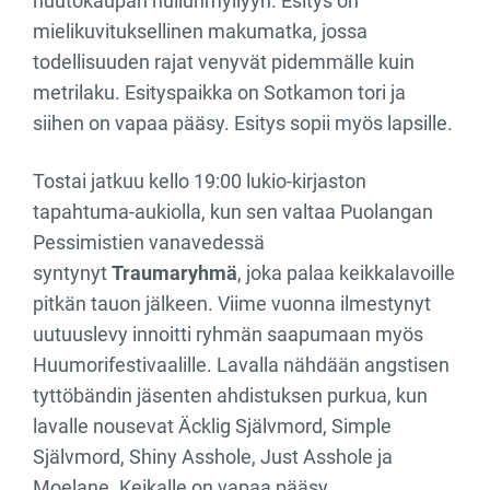
huutokaupan hullunmyllyyn. Esitys on
mielikuvituksellinen makumatka, jossa
todellisuuden rajat venyvät pidemmälle kuin
metrilaku. Esityspaikka on Sotkamon tori ja
siihen on vapaa pääsy. Esitys sopii myös lapsille.
Tostai jatkuu kello 19:00 lukio-kirjaston
tapahtuma-aukiolla, kun sen valtaa Puolangan
Pessimistien vanavedessä
syntynyt
Traumaryhmä
, joka palaa keikkalavoille
pitkän tauon jälkeen. Viime vuonna ilmestynyt
uutuuslevy innoitti ryhmän saapumaan myös
Huumorifestivaalille. Lavalla nähdään angs­tisen
tyttöbändin jäsenten ahdistuksen purkua, kun
lavalle nousevat Äcklig Själv­mord, Simple
Självmord, Shiny Asshole, Just Asshole ja
Moelane. Keikalle on vapaa pääsy.