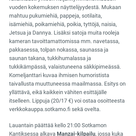
vuoden kokemuksen näyttelijyydestä. Mukaan
mahtuu pukumiehiä, pappeja, sotilaita,
isämiehiä, poikamiehiä, poikia, tyttöjä, naisia,
Jetsua ja Dannya. Lisäksi satoja muita rooleja
kameran tavoittamattomissa mm. navetassa,
pakkasessa, tolpan nokassa, saunassa ja
saunan takana, tukkihumalassa ja
tukkikämpässä, valaistuneena säkkipimeässä.
Komeljanttari kuvaa ihmisen humoristista
taivallusta muuttuneessa maailmassa. Esitys on
yllättävä, eikä kaikkein vähiten esittäjälle
itselleen. Lippuja (20/17 €) voi ostaa osoitteesta
verkkokauppa.sotkamo.fi sekä ovelta.
Lauantain päättää kello 21:00 Sotkamon
Kantiksessa alkava
Manzai-kilpailu
, jossa kuka