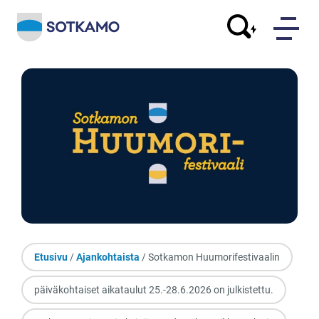
Etusivu
/
Ajankohtaista
/ Sotkamon Huumorifestivaalin
päiväkohtaiset aikataulut 25.-28.6.2026 on julkistettu.