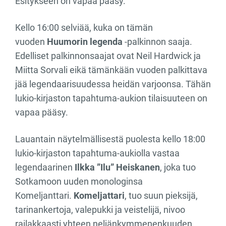
Esitykseen on vapaa pääsy.
Kello 16:00 selviää, kuka on tämän
vuoden
Huumorin legenda
-palkinnon saaja.
Edelliset palkinnonsaajat ovat Neil Hardwick ja
Miitta Sorvali eikä tämänkään vuoden palkittava
jää legendaarisuudessa heidän varjoonsa. Tähän
lukio-kirjaston tapahtuma-aukion tilaisuuteen on
vapaa pääsy.
Lauantain näytelmällisestä puolesta kello 18:00
lukio-kirjaston tapahtuma-aukiolla vastaa
legendaarinen
Ilkka ”Ilu” Heiskanen
, joka tuo
Sotkamoon uuden monologinsa
Komeljanttari.
Komeljattari
, tuo suun pieksijä,
tarinankertoja, valepukki ja veistelijä, nivoo
railakkaasti yhteen neljänkymmenenkuuden