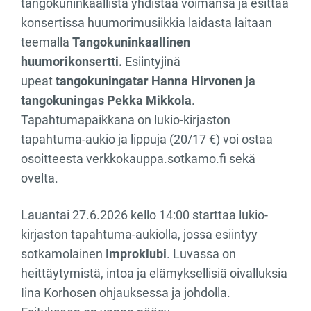
tangokuninkaallista yhdistää voimansa ja esittää
konsertissa huumorimusiikkia laidasta laitaan
teemalla
Tangokuninkaallinen
huumorikonsertti.
Esiintyjinä
upeat
tangokuningatar Hanna Hirvonen ja
tangokuningas Pekka Mikkola
.
Tapahtumapaikkana on lukio-kirjaston
tapahtuma-aukio ja lippuja (20/17 €) voi ostaa
osoitteesta verkkokauppa.sotkamo.fi sekä
ovelta.
Lauantai 27.6.2026 kello 14:00 starttaa lukio-
kirjaston tapahtuma-aukiolla, jossa esiintyy
sotkamolainen
Improklubi
. Luvassa on
heittäytymistä, intoa ja elämyksellisiä oivalluksia
Iina Korhosen ohjauksessa ja johdolla.