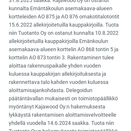
31.8.2025 saakka. Kajawood Oy on ostanut
kunnalta Emäntäkoulun asemakaava-alueen
kortteleiden AO 875 ja AO 876 omakotitalotontit
15.6.2022 allekirjoitetuilla kauppakirjoilla. Tuota
niin Tuotanto Oy on ostanut kunnalta 10.8.2022
allekirjoitetuilla kauppakirjoilla Emänkoulun
asemakaava-alueen korttelin AO 868 tontin 5 ja
korttelin AO 873 tontin 3. Rakentaminen tulee
aloittaa rakennuspaikalle yhden vuoden
kuluessa kauppakirjan allekirjoituksesta ja
rakennettava talo kahden vuoden kuluessa
aloittamisajankohdasta. Delegoidun
päätäntävallan mukaisesti on toimistopäällikkö
myöntänyt Kajawood Oy:n hakemuksesta
lykkäystä rakentamisen aloittamisvelvoitteelle
yhdellä vuodella 14.6.2024 saakka. Tuota niin