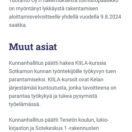
Tuotanto Oy:n hakemuksesta toimistopäällikkö
on myöntänyt lykkäystä rakentamisen
aloittamisvelvoitteelle yhdellä vuodella 9.8.2024
saakka.
Muut asiat
Kunnanhallitus päätti hakea KIILA-kurssia
Sotkamon kunnan työntekijöille työkyvyn tuen
parantamiseksi. KIILA-kurssit ovat Kelan
järjestämää kuntoutusta, jonka tavoitteena on
parantaa työkykyä ja tukea pysymistä
työelämässä.
Kunnanhallitus päätti Tenetin koulun, lukio-
kirjaston ja Sotekeskus 1 -rakennusten