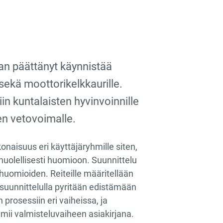
n päättänyt käynnistää
 sekä moottorikelkkaurille.
in kuntalaisten hyvinvoinnille
een vetovoimalle.
onaisuus eri käyttäjäryhmille siten,
uolellisesti huomioon. Suunnittelu
uomioiden. Reiteille määritellään
ja suunnittelulla pyritään edistämään
 prosessiin eri vaiheissa, ja
mii valmisteluvaiheen asiakirjana.