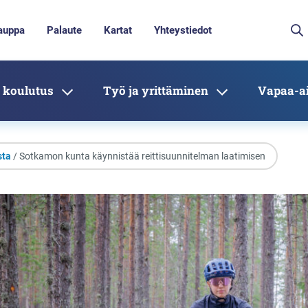
auppa
Palaute
Kartat
Yhteystiedot
 koulutus
Työ ja yrittäminen
Vapaa-ai
sta
/ Sotkamon kunta käynnistää reittisuunnitelman laatimisen