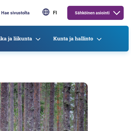
FI
Sähköinen asiointi
ka ja liikunta
Kunta ja hallinto