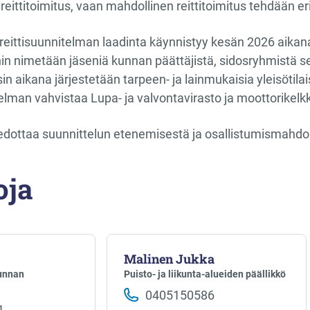
 reittitoimitus, vaan mahdollinen reittitoimitus tehdää
ittisuunnitelman laadinta käynnistyy kesän 2026 aikana.
n nimetään jäseniä kunnan päättäjistä, sidosryhmistä se
n aikana järjestetään tarpeen- ja lainmukaisia yleisötilai
itelman vahvistaa Lupa- ja valvontavirasto ja moottorikel
dottaa suunnittelun etenemisestä ja osallistumismahdoll
oja
Malinen Jukka
kunnan
Puisto- ja liikunta-alueiden päällikkö
0405150586
1