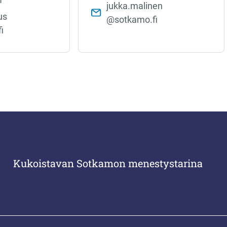
jukka.malinen​
s​
@sotkamo.fi
i
Kukoistavan Sotkamon menestystarina