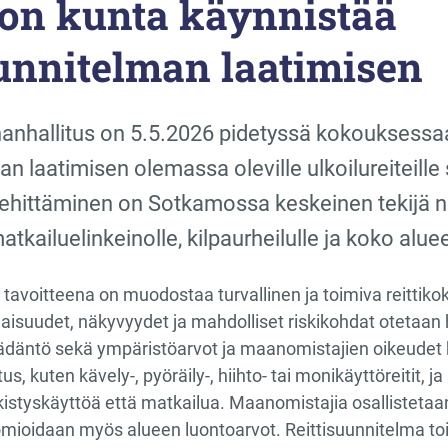
on kunta käynnistää
uunnitelman laatimisen
nhallitus on 5.5.2026 pidetyssä kokouksessaa
an laatimisen olemassa oleville ulkoilureiteille
 kehittäminen on Sotkamossa keskeinen tekijä ni
tkailuelinkeinolle, kilpaurheilulle ja koko alu
tavoitteena on muodostaa turvallinen ja toimiva reittikok
isuudet, näkyvyydet ja mahdolliset riskikohdat otetaan h
ädäntö sekä ympäristöarvot ja maanomistajien oikeudet h
us, kuten kävely-, pyöräily-, hiihto- tai monikäyttöreitit, 
rkistyskäyttöä että matkailua. Maanomistajia osallistetaan
mioidaan myös alueen luontoarvot. Reittisuunnitelma toi