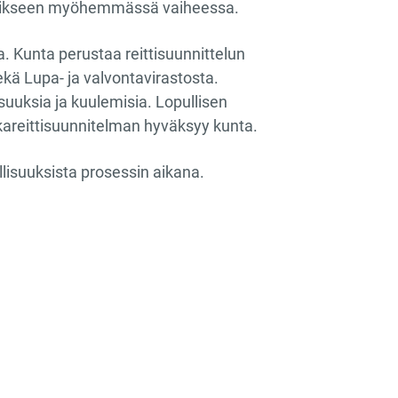
n erikseen myöhemmässä vaiheessa.
 Kunta perustaa reittisuunnittelun
kä Lupa- ja valvontavirastosta.
suuksia ja kuulemisia. Lopullisen
kkareittisuunnitelman hyväksyy kunta.
isuuksista prosessin aikana.