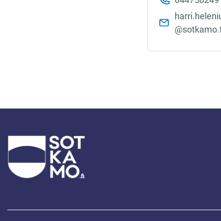
harri.heleniu
@sotkamo.f