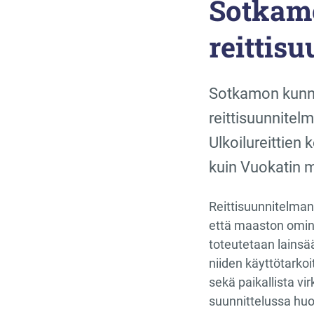
Sotkam
reittis
Sotkamon kunna
reittisuunnitelm
Ulkoilureittien
kuin Vuokatin ma
Reittisuunnitelman 
että maaston omina
toteutetaan lainsä
niiden käyttötarkoit
sekä paikallista vi
suunnittelussa huo