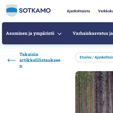
Ajankohtaista
Verkkok
Asuminen ja ympäristö
Varhaiskasvatus ja
Takaisin
Etusivu
/
Ajankohtai
artikkelilistauksee
n