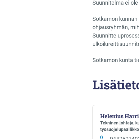
Suunnitelma ei ole
Sotkamon kunnan re
ohjausryhmän, mihi
Suunnitteluprosessi
ulkoilureittisuunn
Sotkamon kunta tie
Lisätiet
Helenius Harri
Tekninen johtaja, 
työsuojelupäällikkö
044750249