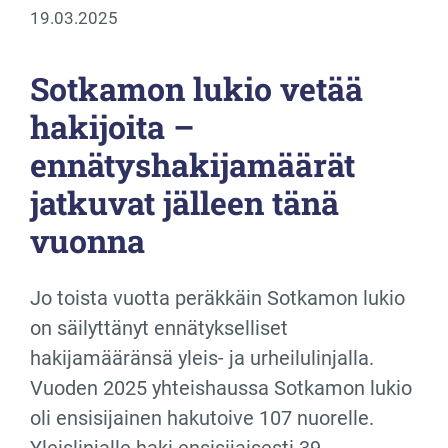
19.03.2025
Sotkamon lukio vetää
hakijoita –
ennätyshakijamäärät
jatkuvat jälleen tänä
vuonna
Jo toista vuotta peräkkäin Sotkamon lukio
on säilyttänyt ennätykselliset
hakijamääränsä yleis- ja urheilulinjalla.
Vuoden 2025 yhteishaussa Sotkamon lukio
oli ensisijainen hakutoive 107 nuorelle.
Yleislinjalle haki ensisijaisesti 39