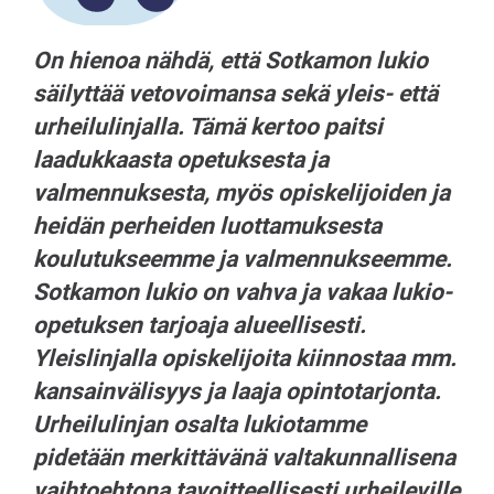
On hienoa nähdä, että Sotkamon lukio
säilyttää vetovoimansa sekä yleis- että
urheilulinjalla. Tämä kertoo paitsi
laadukkaasta opetuksesta ja
valmennuksesta, myös opiskelijoiden ja
heidän perheiden luottamuksesta
koulutukseemme ja valmennukseemme.
Sotkamon lukio on vahva ja vakaa lukio-
opetuksen tarjoaja alueellisesti.
Yleislinjalla opiskelijoita kiinnostaa mm.
kansainvälisyys ja laaja opintotarjonta.
Urheilulinjan osalta lukiotamme
pidetään merkittävänä valtakunnallisena
vaihtoehtona tavoitteellisesti urheileville