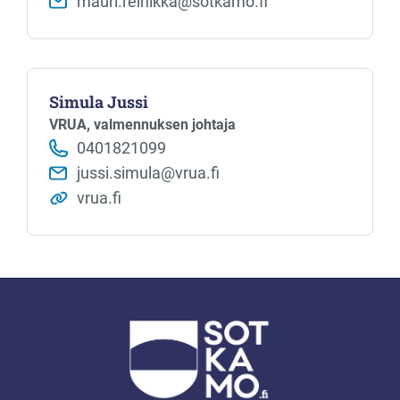
mauri.reinikka@sotkamo.fi
Simula Jussi
VRUA, valmennuksen johtaja
0401821099
jussi.simula@vrua.fi
vrua.fi