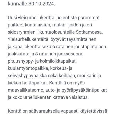
kunnalle 30.10.2024.
Uusi yleisurheilukenttä luo entistä paremmat
puitteet kuntalaisten, matkailijoiden ja eri
sidosryhmien liikuntaolosuhteille Sotkamossa.
Yleisurheilukentältä löytyvät täysimittainen
jalkapallokenttä sekä 6-ratainen joustopintainen
juoksurata ja 8-ratainen juoksusuora,
pituushyppy- ja kolmiloikkapaikat,
kuulantyöntöpaikka, korkeus- ja
seiväshyppypaikka sekä keihään, moukarin ja
kiekon heittopaikat. Kentällä on myös
maavallikatsomo, auto- ja pyöräpysäköintipaikat
ja koko urheilukentän kattava valaistus.
Kenttä on säävarauksella vapaasti käytettävissä