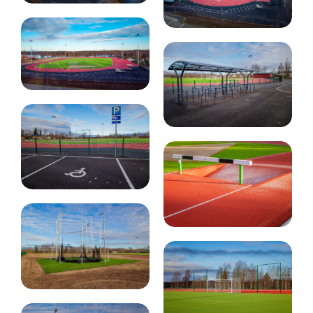
Mustolan
yleisurheilukenttä