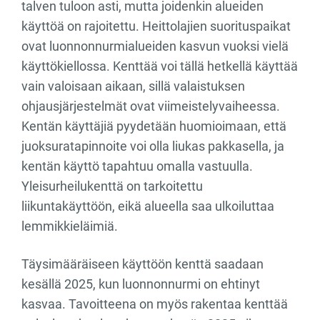
talven tuloon asti, mutta joidenkin alueiden
käyttöä on rajoitettu. Heittolajien suorituspaikat
ovat luonnonnurmialueiden kasvun vuoksi vielä
käyttökiellossa. Kenttää voi tällä hetkellä käyttää
vain valoisaan aikaan, sillä valaistuksen
ohjausjärjestelmät ovat viimeistelyvaiheessa.
Kentän käyttäjiä pyydetään huomioimaan, että
juoksuratapinnoite voi olla liukas pakkasella, ja
kentän käyttö tapahtuu omalla vastuulla.
Yleisurheilukenttä on tarkoitettu
liikuntakäyttöön, eikä alueella saa ulkoiluttaa
lemmikkieläimiä.
Täysimääräiseen käyttöön kenttä saadaan
kesällä 2025, kun luonnonnurmi on ehtinyt
kasvaa. Tavoitteena on myös rakentaa kenttää