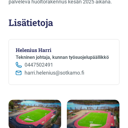
palveleva huoltorakennus kesän 2025 aikana.
Lisätietoja
Helenius Harri
Tekninen johtaja, kunnan työsuojelupäällikkö
0447502491
harri.helenius@sotkamo.fi