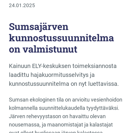
24.01.2025
Sumsajärven
kunnostussuunnitelma
on valmistunut
Kainuun ELY-keskuksen toimeksiannosta
laadittu hajakuormitusselvitys ja
kunnostussuunnitelma on nyt luettavissa.
Sumsan ekologinen tila on arvioitu vesienhoidon
kolmannella suunnittelukaudella tyydyttäväksi.
Järven rehevyystason on havaittu olevan
nousemassa, ja maanomistajat ja kalastajat
ovat olleet huolissaan järven kalastossa