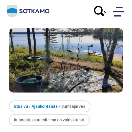
Etusivu
/
Ajankohtaista
/ Sumsajärven
kunnostussuunnitelma on valmistunut