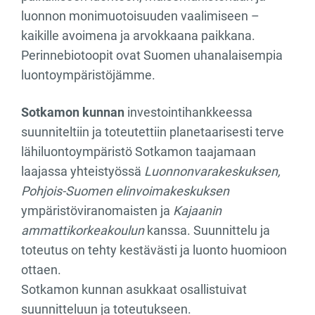
luonnon monimuotoisuuden vaalimiseen –
kaikille avoimena ja arvokkaana paikkana.
Perinnebiotoopit ovat Suomen uhanalaisempia
luontoympäristöjämme.
Sotkamon kunnan
investointihankkeessa
suunniteltiin ja toteutettiin planetaarisesti terve
lähiluontoympäristö Sotkamon taajamaan
laajassa yhteistyössä
Luonnonvarakeskuksen,
Pohjois-Suomen elinvoimakeskuksen
ympäristöviranomaisten ja
Kajaanin
ammattikorkeakoulun
kanssa. Suunnittelu ja
toteutus on tehty kestävästi ja luonto huomioon
ottaen.
Sotkamon kunnan asukkaat osallistuivat
suunnitteluun ja toteutukseen.