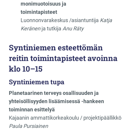
monimuotoisuus ja
toimintapisteet
Luonnonvarakeskus /asiantuntija
Katja
Keränen
ja tutkija
Anu Räty
Syntiniemen esteettömän
reitin toimintapisteet avoinna
klo 10–15
Syntiniemen tupa
Planetaarinen terveys osallisuuden ja
yhteisöllisyyden lisäämisessä -hankeen
toiminnan esittelyä
Kajaanin ammattikorkeakoulu / projektipäällikkö
Paula Pursiainen