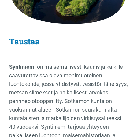
Taustaa
Syntiniemi
on maisemallisesti kaunis ja kaikille
saavutettavissa oleva monimuotoinen
luontokohde, jossa yhdistyvät vesistön läheisyys,
metsän siimekset ja paikallisesti arvokas
perinnebiotooppiniitty. Sotkamon kunta on
vuokrannut alueen Sotkamon seurakunnalta
kuntalaisten ja matkailijoiden virkistysalueeksi
40 vuodeksi. Syntiniemi tarjoaa yhteyden
paikalliseen luontoon, maisemahistoriaan ja