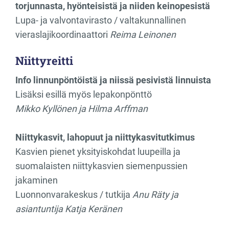
torjunnasta, hyönteisistä ja niiden keinopesistä
Lupa- ja valvontavirasto / valtakunnallinen
vieraslajikoordinaattori
Reima Leinonen
Niittyreitti
Info linnunpöntöistä ja niissä pesivistä linnuista
Lisäksi esillä myös lepakonpönttö
Mikko Kyllönen
ja Hilma Arffman
Niittykasvit, lahopuut ja niittykasvitutkimus
Kasvien pienet yksityiskohdat luupeilla ja
suomalaisten niittykasvien siemenpussien
jakaminen
Luonnonvarakeskus / tutkija
Anu Räty ja
asiantuntija Katja Keränen