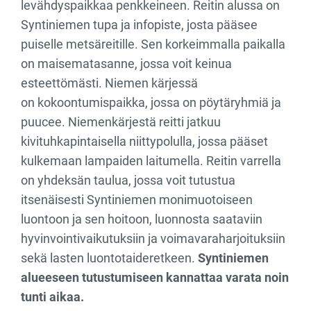
levähdyspaikkaa penkkeineen. Reitin alussa on
Syntiniemen tupa ja infopiste, josta pääsee
puiselle metsäreitille. Sen korkeimmalla paikalla
on maisematasanne, jossa voit keinua
esteettömästi. Niemen kärjessä
on kokoontumispaikka, jossa on pöytäryhmiä ja
puucee. Niemenkärjestä reitti jatkuu
kivituhkapintaisella niittypolulla, jossa pääset
kulkemaan lampaiden laitumella. Reitin varrella
on yhdeksän taulua, jossa voit tutustua
itsenäisesti Syntiniemen monimuotoiseen
luontoon ja sen hoitoon, luonnosta saataviin
hyvinvointivaikutuksiin ja voimavaraharjoituksiin
sekä lasten luontotaideretkeen.
Syntiniemen
alueeseen tutustumiseen kannattaa varata noin
tunti aikaa.