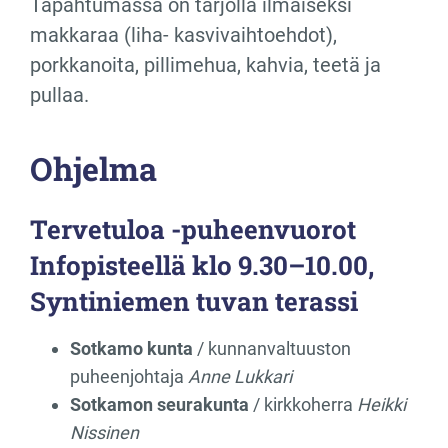
Tapahtumassa on tarjolla ilmaiseksi
makkaraa (liha- kasvivaihtoehdot),
porkkanoita, pillimehua, kahvia, teetä ja
pullaa.
Ohjelma
Tervetuloa -puheenvuorot
Infopisteellä klo 9.30–10.00,
Syntiniemen tuvan terassi
Sotkamo kunta
/ kunnanvaltuuston
puheenjohtaja
Anne Lukkari
Sotkamon seurakunta
/ kirkkoherra
Heikki
Nissinen