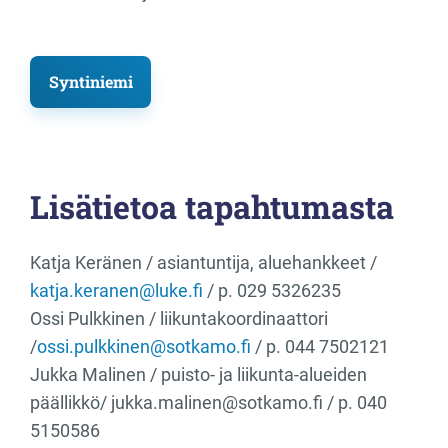
Syntiniemi
Lisätietoa tapahtumasta
Katja Keränen / asiantuntija, aluehankkeet /
katja.keranen@luke.fi
/ p. 029 5326235
Ossi Pulkkinen / liikuntakoordinaattori
/
ossi.pulkkinen@sotkamo.fi
/ p. 044 7502121
Jukka Malinen / puisto- ja liikunta-alueiden
päällikkö/ jukka.malinen​@sotkamo.fi / p. 040
5150586