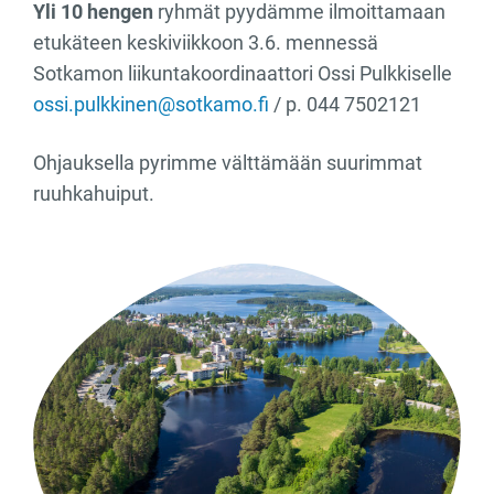
Yli 10 hengen
ryhmät pyydämme ilmoittamaan
etukäteen keskiviikkoon 3.6. mennessä
Sotkamon liikuntakoordinaattori Ossi Pulkkiselle
ossi.pulkkinen@sotkamo.fi
/ p. 044 7502121
Ohjauksella pyrimme välttämään suurimmat
ruuhkahuiput.