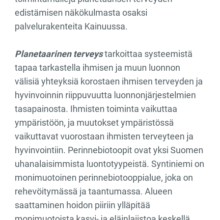
edistämisen näkökulmasta osaksi
palvelurakenteita Kainuussa.
Planetaarinen terveys
tarkoittaa systeemistä
tapaa tarkastella ihmisen ja muun luonnon
välisiä yhteyksiä korostaen ihmisen terveyden ja
hyvinvoinnin riippuvuutta luonnonjärjestelmien
tasapainosta. Ihmisten toiminta vaikuttaa
ympäristöön, ja muutokset ympäristössä
vaikuttavat vuorostaan ihmisten terveyteen ja
hyvinvointiin. Perinnebiotoopit ovat yksi Suomen
uhanalaisimmista luontotyypeistä. Syntiniemi on
monimuotoinen perinnebiotooppialue, joka on
rehevöitymässä ja taantumassa. Alueen
saattaminen hoidon piiriin ylläpitää
monimuotoista kasvi- ja eläinlajistoa keskellä