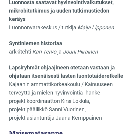
Luonnosta saatavat hyvinvointivaikutukset,
mikrobitutkimus ja uuden tutkimustiedon
keräys
Luonnonvarakeskus / tutkija
Maija Lipponen
Syntiniemen historiaa
arkkitehti
Kari Tervo
ja
Jouni Piirainen
Lapsiryhmät ohjaajineen otetaan vastaan ja
ohjataan itsenäisesti lasten luontotaideretkelle
Kajaanin ammattikorkeakoulu / Kainuuseen
terveyttä ja mielen hyvinvointia -hanke
projektikoordinaattori Kirsi Lokkila,
projektipäällikkö Sanni Vuorinen,
projektiasiantuntija Jaana Kemppainen
Maisematasanne