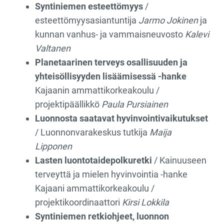
Syntiniemen esteettömyys
/
esteettömyysasiantuntija
Jarmo Jokinen
ja
kunnan vanhus- ja vammaisneuvosto
Kalevi
Valtanen
Planetaarinen terveys osallisuuden ja
yhteisöllisyyden lisäämisessä -hanke
Kajaanin ammattikorkeakoulu /
projektipäällikkö
Paula Pursiainen
Luonnosta saatavat hyvinvointivaikutukset
/ Luonnonvarakeskus tutkija
Maija
Lipponen
Lasten luontotaidepolkuretki
/ Kainuuseen
terveyttä ja mielen hyvinvointia -hanke
Kajaani ammattikorkeakoulu /
projektikoordinaattori
Kirsi Lokkila
Syntiniemen retkiohjeet, luonnon