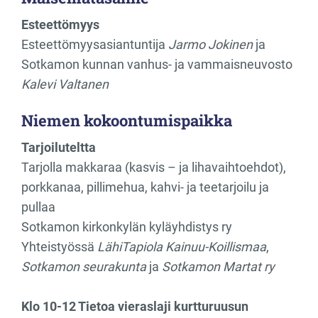
Esteettömyys
Esteettömyysasiantuntija
Jarmo Jokinen
ja
Sotkamon kunnan vanhus- ja vammaisneuvosto
Kalevi Valtanen
Niemen kokoontumispaikka
Tarjoiluteltta
Tarjolla makkaraa (kasvis – ja lihavaihtoehdot),
porkkanaa, pillimehua, kahvi- ja teetarjoilu ja
pullaa
Sotkamon kirkonkylän kyläyhdistys ry
Yhteistyössä
LähiTapiola Kainuu-Koillismaa
,
Sotkamon seurakunta
ja
Sotkamon Martat ry
Klo 10-12 Tietoa vieraslaji kurtturuusun