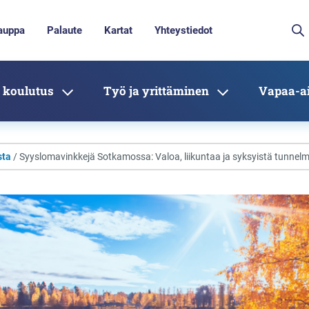
auppa
Palaute
Kartat
Yhteystiedot
 koulutus
Työ ja yrittäminen
Vapaa-ai
sta
/ Syyslomavinkkejä Sotkamossa: Valoa, liikuntaa ja syksyistä tunnelma