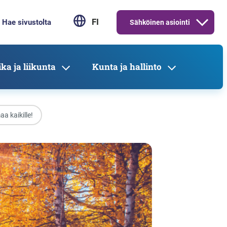
FI
Sähköinen asiointi
ka ja liikunta
Kunta ja hallinto
a kaikille!