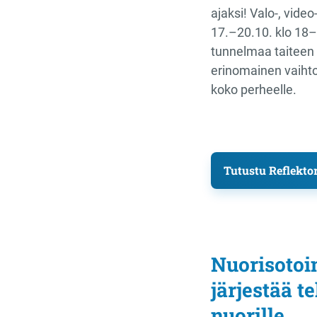
ajaksi! Valo-, video
17.–20.10. klo 18
tunnelmaa taiteen
erinomainen vaihto
koko perheelle.
Tutustu Reflekt
Nuorisotoim
järjestää t
nuorille