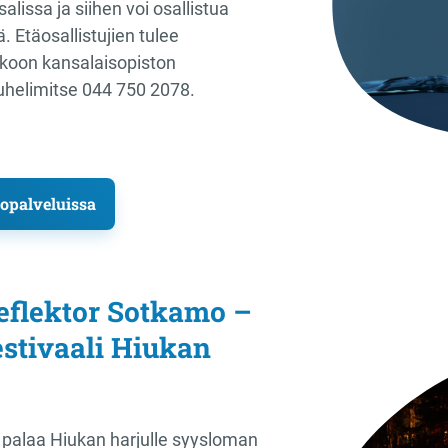
alissa ja siihen voi osallistua
 Etäosallistujien tulee
koon kansalaisopiston
puhelimitse 044 750 2078.
topalveluissa
Reflektor Sotkamo –
estivaali Hiukan
palaa Hiukan harjulle syysloman