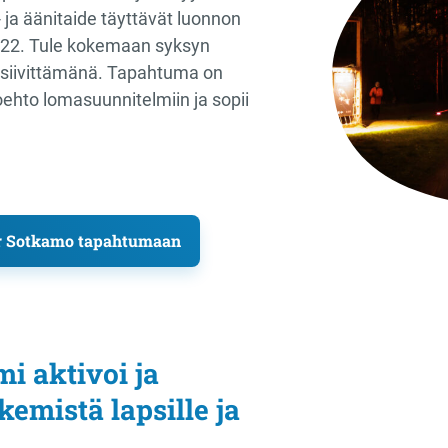
- ja äänitaide täyttävät luonnon
–22. Tule kokemaan syksyn
 siivittämänä. Tapahtuma on
ehto lomasuunnitelmiin ja sopii
or Sotkamo tapahtumaan
i aktivoi ja
ekemistä lapsille ja