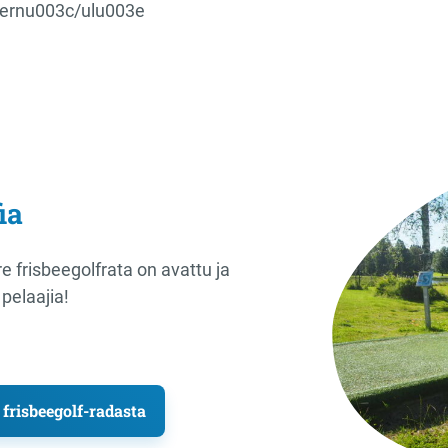
3ernu003c/ulu003e
ia
 frisbeegolfrata on avattu ja
pelaajia!
 frisbeegolf-radasta