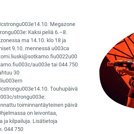
3cstrongu003e14.10. Megazone
ongu003e: Kaksi peliä 6.–8.
azonessa ma 14.10. klo 18 ja
umiset 9.10. mennessä u003ca
tomi.liuski@sotkamo.fiu0022u00
kamo.fiu003c/au003e tai 044 750
htuu 30
/liu003ern
3cstrongu003e14.10. Touhupäivä
u003c/strongu003e:
uunnattu toiminnantäyteinen päivä
Ohjelmassa on leivontaa,
 ja kilpailuja. Lisätietoja
uh. 044 750