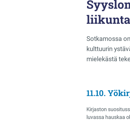
Syyslom
liikunt
Sotkamossa on m
kulttuurin ystäv
mielekästä teke
11.10. Yökir
Kirjaston suositus
luvassa hauskaa o