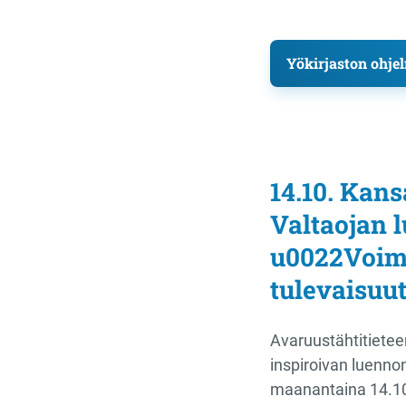
Yökirjaston ohje
14.10. Kans
Valtaojan 
u0022Voimm
tulevaisuu
Avaruustähtitietee
inspiroivan luenno
maanantaina 14.10