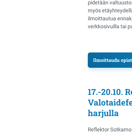
pidetään valtuustos
myös etäyhteydellä.
ilmoittautua ennak
verkkosivuilla tai 
Ilmoittaudu opis
17.-20.10. 
Valotaidef
harjulla
Reflektor Sotkamo 