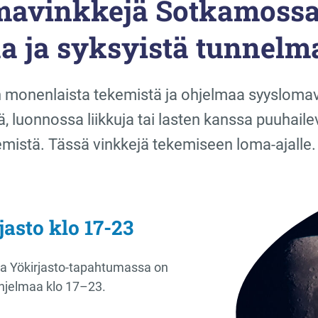
avinkkejä Sotkamossa:
aa ja syksyistä tunnelma
onenlaista tekemistä ja ohjelmaa syyslomaviik
ä, luonnossa liikkuja tai lasten kanssa puuhailev
mistä. Tässä vinkkejä tekemiseen loma-ajalle.
jasto klo 17-23
sa Yökirjasto-tapahtumassa on
hjelmaa klo 17–23.