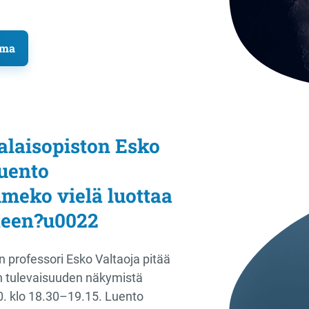
lma
alaisopiston Esko
luento
eko vielä luottaa
teen?u0022
n professori Esko Valtaoja pitää
n tulevaisuuden näkymistä
. klo 18.30–19.15. Luento