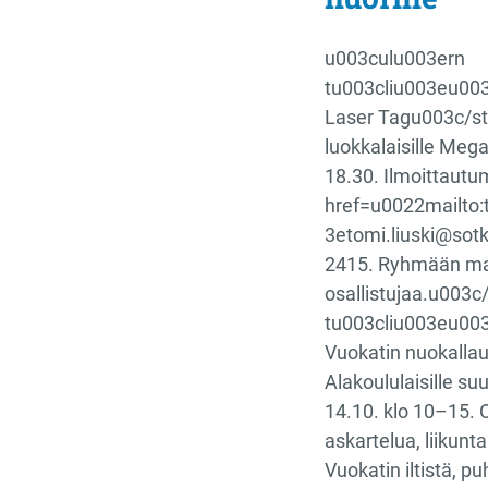
u003culu003ern
tu003cliu003eu00
Laser Tagu003c/str
luokkalaisille Meg
18.30. Ilmoittaut
href=u0022mailto:
3etomi.liuski@sot
2415. Ryhmään ma
osallistujaa.u003c
tu003cliu003eu00
Vuokatin nuokalla
Alakoululaisille s
14.10. klo 10–15. 
askartelua, liikuntaa
Vuokatin iltistä, p