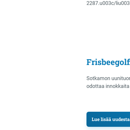
2287.u003c/liu00
Frisbeegolf
Sotkamon uunituore
odottaa innokkaita 
Lue lisää uudesta