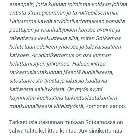
eteenpäin, jotta kunnan toimintaa voidaan johtaa
entistä strategisemmin ja tavoitteellisemmin.
Haluamme käydä arviointikertomuksen pohjalta
päättäjien ja viranhaltijoiden kanssa avointa ja
rakentavaa keskustelua siitä, miten Sotkamoa
kehitetään edelleen yhdessä ja tulevaisuuteen
katsoen. Arviointikertomus on osa kunnan
kehittämistyön jatkumoa. Haluan kiittää
tarkastuslautakunnan jäseniä huolellisesta,
sitoutuneesta työstä ja lukuisia kuultavia
kattavista selvityksistä. On myös syytä
käynnistää keskustelu tarkastuslautakuntien
maakunnallisesta yhteistyöstä
, Korhonen sanoo.
Tarkastuslautakunnan mukaan Sotkamossa on
vahva tahto kehittää kuntaa. Arviointikertomus