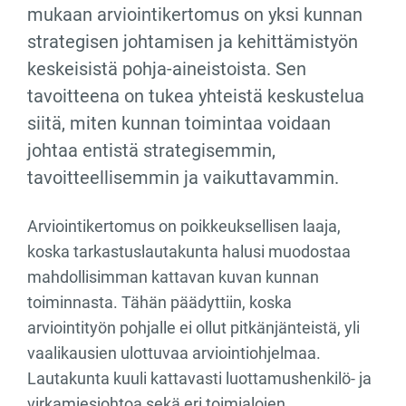
mukaan arviointikertomus on yksi kunnan
strategisen johtamisen ja kehittämistyön
keskeisistä pohja-aineistoista. Sen
tavoitteena on tukea yhteistä keskustelua
siitä, miten kunnan toimintaa voidaan
johtaa entistä strategisemmin,
tavoitteellisemmin ja vaikuttavammin.
Arviointikertomus on poikkeuksellisen laaja,
koska tarkastuslautakunta halusi muodostaa
mahdollisimman kattavan kuvan kunnan
toiminnasta. Tähän päädyttiin, koska
arviointityön pohjalle ei ollut pitkänjänteistä, yli
vaalikausien ulottuvaa arviointiohjelmaa.
Lautakunta kuuli kattavasti luottamushenkilö- ja
virkamiesjohtoa sekä eri toimialojen