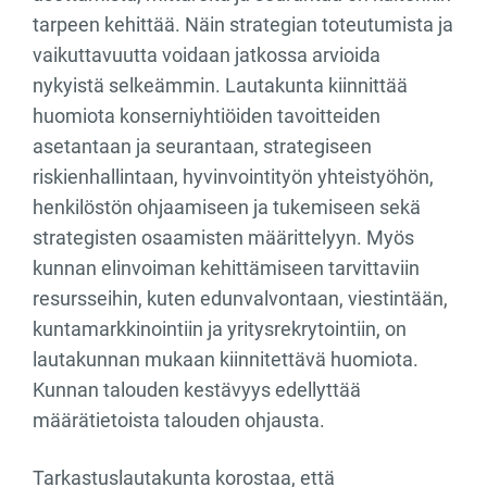
tarpeen kehittää. Näin strategian toteutumista ja
vaikuttavuutta voidaan jatkossa arvioida
nykyistä selkeämmin. Lautakunta kiinnittää
huomiota konserniyhtiöiden tavoitteiden
asetantaan ja seurantaan, strategiseen
riskienhallintaan, hyvinvointityön yhteistyöhön,
henkilöstön ohjaamiseen ja tukemiseen sekä
strategisten osaamisten määrittelyyn. Myös
kunnan elinvoiman kehittämiseen tarvittaviin
resursseihin, kuten edunvalvontaan, viestintään,
kuntamarkkinointiin ja yritysrekrytointiin, on
lautakunnan mukaan kiinnitettävä huomiota.
Kunnan talouden kestävyys edellyttää
määrätietoista talouden ohjausta.
Tarkastuslautakunta korostaa, että