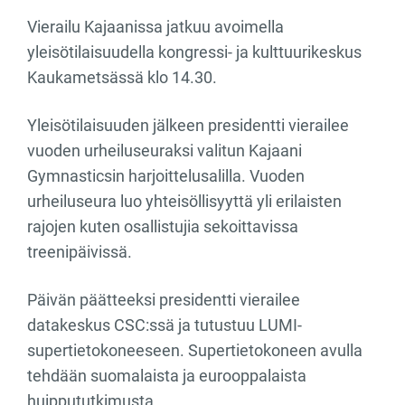
Vierailu Kajaanissa jatkuu avoimella
yleisötilaisuudella kongressi- ja kulttuurikeskus
Kaukametsässä klo 14.30.
Yleisötilaisuuden jälkeen presidentti vierailee
vuoden urheiluseuraksi valitun Kajaani
Gymnasticsin harjoittelusalilla. Vuoden
urheiluseura luo yhteisöllisyyttä yli erilaisten
rajojen kuten osallistujia sekoittavissa
treenipäivissä.
Päivän päätteeksi presidentti vierailee
datakeskus CSC:ssä ja tutustuu LUMI-
supertietokoneeseen. Supertietokoneen avulla
tehdään suomalaista ja eurooppalaista
huippututkimusta.