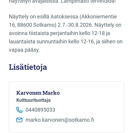
näyttelyn avajaisissa. Lämpimästi tervetuloa!
Näyttely on esillä Aatoksessa (Akkoniementie
16, 88600 Sotkamo) 2.7.-30.8.2026. Näyttely on
avoinna tiistaista perjantaihin kello 12-18 ja
lauantaista sunnuntaihin kello 12-16, ja siihen on
vapaa pääsy.
Lisätietoja
Karvonen Marko
Kulttuurituottaja
0440895033
marko.karvonen​@sotkamo.fi