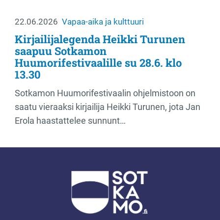
22.06.2026
Vapaa-aika ja kulttuuri
Kirjailijalegenda Heikki Turunen
saapuu Sotkamon
Huumorifestivaalille su 28.6. klo
13.30
Sotkamon Huumorifestivaalin ohjelmistoon on
saatu vieraaksi kirjailija Heikki Turunen, jota Jan
Erola haastattelee sunnunt…