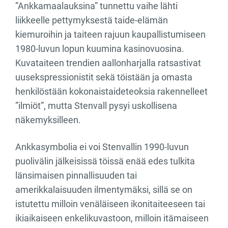
”Ankkamaalauksina” tunnettu vaihe lähti
liikkeelle pettymyksestä taide-elämän
kiemuroihin ja taiteen rajuun kaupallistumiseen
1980-luvun lopun kuumina kasinovuosina.
Kuvataiteen trendien aallonharjalla ratsastivat
uusekspressionistit sekä töistään ja omasta
henkilöstään kokonaistaideteoksia rakennelleet
”ilmiöt”, mutta Stenvall pysyi uskollisena
näkemyksilleen.
Ankkasymbolia ei voi Stenvallin 1990-luvun
puolivälin jälkeisissä töissä enää edes tulkita
länsimaisen pinnallisuuden tai
amerikkalaisuuden ilmentymäksi, sillä se on
istutettu milloin venäläiseen ikonitaiteeseen tai
ikiaikaiseen enkelikuvastoon, milloin itämaiseen