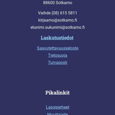
88600 Sotkamo
Vaihde (08) 615 5811
kirjaamo@sotkamo.fi
etunimi.sukunimi@sotkamo.fi
Laskutustiedot
Saavutettavuusseloste
Tietosuoja
Turvaposti
Pikalinkit
Lapsiperheet
Muuttajalle