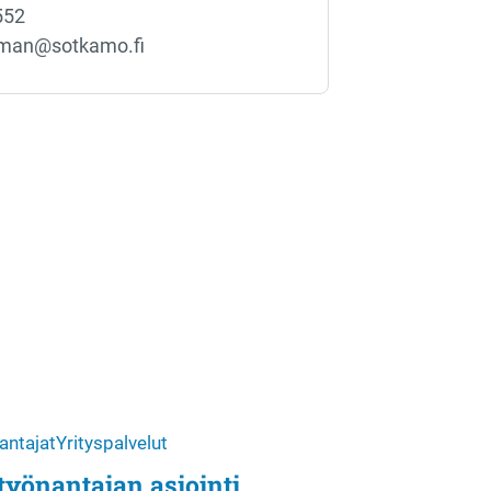
552
kman@sotkamo.fi
antajat
Yrityspalvelut
 työnantajan asiointi