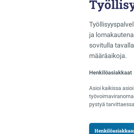
Työllis
Työllisyyspalve
ja lomakautena
sovitulla tavall
määräaikoja.
Henkilöasiakkaat
Asioi kaikissa asio
työvoimaviranomais
pystyä tarvittaess
Henkilöasiakkaan