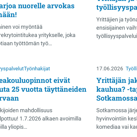
arjoa nuorelle arvokas
työllisyyspa
mään!
Yrittäjien ja työ
inen voi myöntää
ensisijainen vai
ekrytointitukea yritykselle, joka
työllisyyspalvelu
tiaan työttömän työ…
yyspalvelut
Työnhakijat
17.06.2026
Työll
eakouluopinnot eivät
Yrittäjän j
uta 25 vuotta täyttäneiden
kauhua? -t
rvaan
Sotkamoss
kijoiden mahdollisuus
Sotkamossa järje
pottuu! 1.7.2026 alkaen avoimilla
hyvinvointiin kes
lla yliopis…
komediaa vai ka