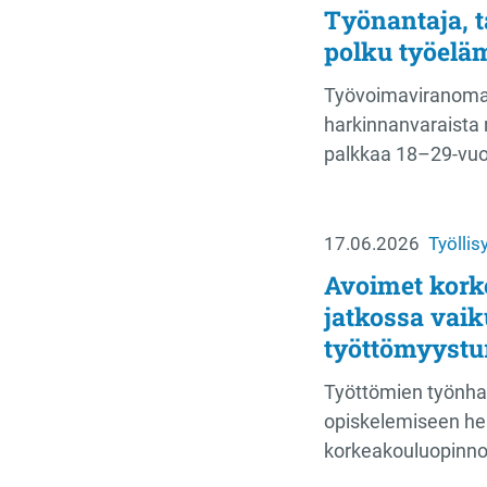
Työnantaja, t
polku työelä
Työvoimaviranoma
harkinnanvaraista r
palkkaa 18–29-vuo
17.06.2026
Työllis
Avoimet kork
jatkossa vaik
työttömyystu
Työttömien työnha
opiskelemiseen hel
korkeakouluopinnoi