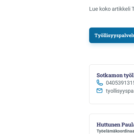
Lue koko artikkeli 
Työllisyyspalvelu
Sotkamon työl
040539131
tyollisyysp
Huttunen Paul
Työelämäkoordinaa