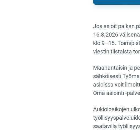
Jos asioit paikan 
16.8.2026 välisenä 
klo 9–15. Toimipist
viestin tiistaista 
Maanantaisin ja per
sähköisesti Työmark
asioissa voit ilmo
Oma asiointi -palve
Aukioloaikojen ulko
työllisyyspalveluid
saatavilla työllisy