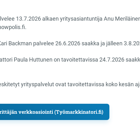
alvelee 13.7.2026 alkaen yritysasiantuntija Anu Meriläine
owpolis.fi.
 Kari Backman palvelee 26.6.2026 saakka ja jälleen 3.8.20
tori Paula Huttunen on tavoitettavissa 24.7.2026 saakk
skitetyt yrityspalvelut ovat tavoitettavissa koko kesän aj
ittäjän verkkoasiointi (Työmarkkinatori.fi)