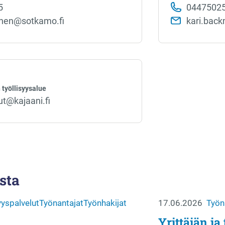
5
0447502
unen@sotkamo.fi
kari.bac
työllisyysalue
ut@kajaani.fi
sta
yyspalvelut
Työnantajat
Työnhakijat
17.06.2026
Työn
Yrittäjän ja