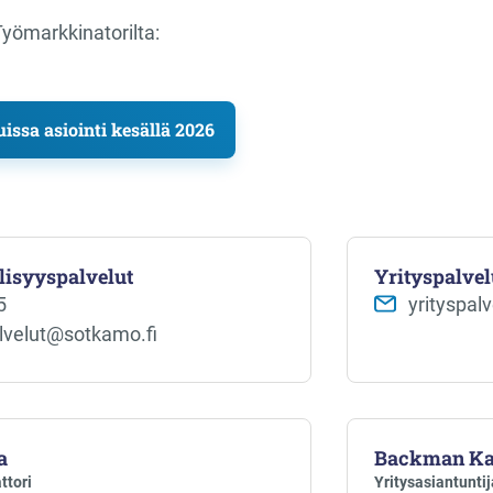
Työmarkkinatorilta:
issa asiointi kesällä 2026
lisyyspalvelut
Yrityspalvel
5
yrityspal
alvelut@sotkamo.fi
a
Backman Ka
ttori
Yritysasiantuntij