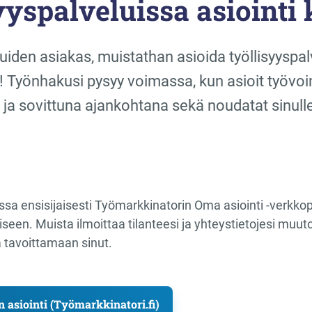
yyspalveluissa asiointi 
luiden asiakas, muistathan asioida työllisyyspal
! Työnhakusi pysyy voimassa, kun asioit työv
a ja sovittuna ajankohtana sekä noudatat sinulle
issa ensisijaisesti Työmarkkinatorin Oma asiointi -verkk
een. Muista ilmoittaa tilanteesi ja yhteystietojesi muu
a tavoittamaan sinut.
 asiointi (Työmarkkinatori.fi)