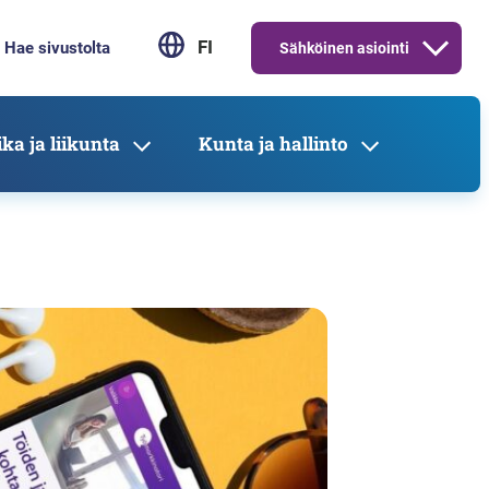
FI
Sähköinen asiointi
ka ja liikunta
Kunta ja hallinto