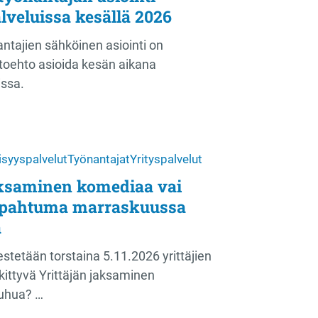
lveluissa kesällä 2026
nantajien sähköinen asiointi on
htoehto asioida kesän aikana
issa.
isyyspalvelut
Työnantajat
Yrityspalvelut
aksaminen komediaa vai
apahtuma marraskuussa
a
stetään torstaina 5.11.2026 yrittäjien
kittyvä Yrittäjän jaksaminen
uhua? …