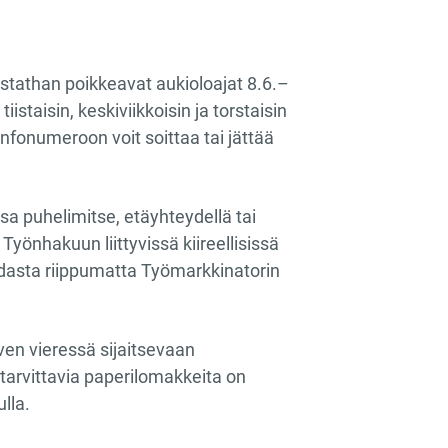
istathan poikkeavat aukioloajat 8.6.–
staisin, keskiviikkoisin ja torstaisin
nfonumeroon voit soittaa tai jättää
sa puhelimitse, etäyhteydellä tai
yönhakuun liittyvissä kiireellisissä
hdasta riippumatta Työmarkkinatorin
oven vieressä sijaitsevaan
 tarvittavia paperilomakkeita on
lla.