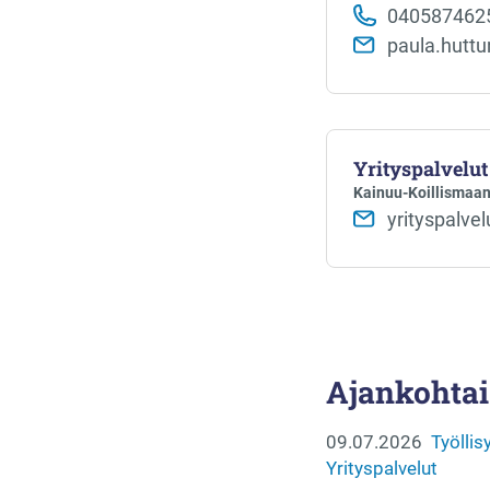
040587462
paula.hutt
Yrityspalvelut
Kainuu-Koillismaan 
yrityspalvel
Ajankohtai
09.07.2026
Työllis
Yrityspalvelut