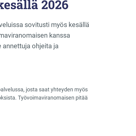
kesällä 2026
veluissa sovitusti myös kesällä
oimaviranomaisen kanssa
 annettuja ohjeita ja
opalvelussa, josta saat yhteyden myös
toksista. Työvoimaviranomaisen pitää