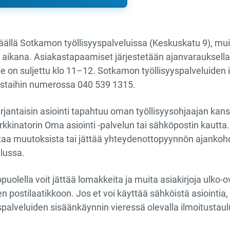
päällä Sotkamon työllisyyspalveluissa (Keskuskatu 9), mu
aikana. Asiakastapaamiset järjestetään ajanvarauksella tii
e on suljettu klo 11–12. Sotkamon työllisyyspalveluiden i
torstaihin numerossa 040 539 1315.
jantaisin asiointi tapahtuu oman työllisyysohjaajan kans
kinatorin Oma asiointi -palvelun tai sähköpostin kautta. T
ittaa muutoksista tai jättää yhteydenottopyynnön ajanko
lussa.
puolella voit jättää lomakkeita ja muita asiakirjoja ulko-
en postilaatikkoon. Jos et voi käyttää sähköistä asiointia,
yspalveluiden sisäänkäynnin vieressä olevalla ilmoitustaulu