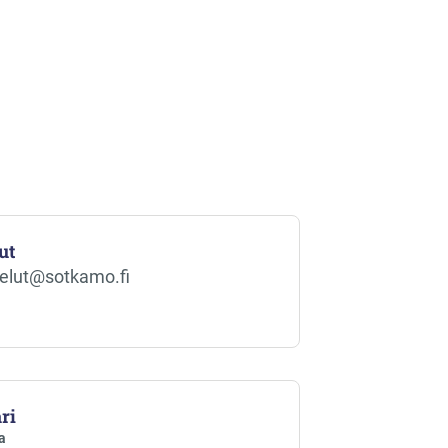
ut
velut@sotkamo.fi
ri
a