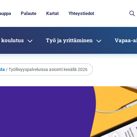
auppa
Palaute
Kartat
Yhteystiedot
 koulutus
Työ ja yrittäminen
Vapaa-ai
sta
/ Työllisyyspalveluissa asiointi kesällä 2026