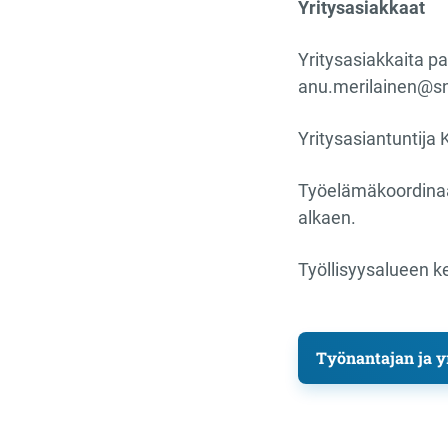
Yritysasiakkaat
Yritysasiakkaita p
anu.merilainen@sn
Yritysasiantuntija
Työelämäkoordinaat
alkaen.
Työllisyysalueen ke
Työnantajan ja yr