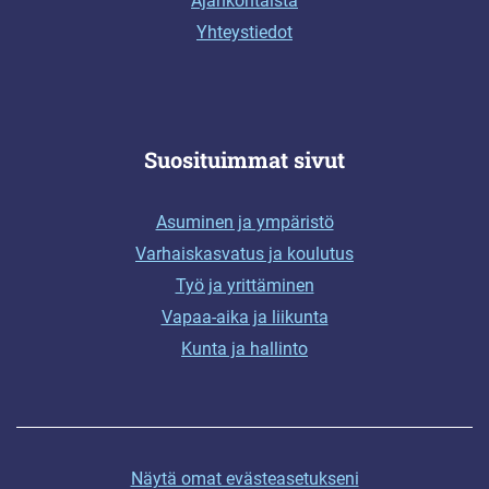
Ajankohtaista
Yhteystiedot
Suosituimmat sivut
Asuminen ja ympäristö
Varhaiskasvatus ja koulutus
Työ ja yrittäminen
Vapaa-aika ja liikunta
Kunta ja hallinto
Näytä omat evästeasetukseni