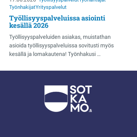
Työnhakijat
Yrityspalvelut
Työllisyyspalveluissa asiointi
kesällä 2026
Työllisyyspalveluiden asiakas, muistathan
asioida työllisyyspalveluissa sovitusti myös
kesällä ja lomakautena! Työnhakusi …