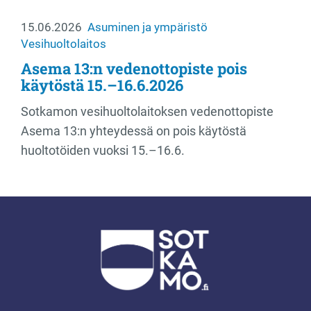
15.06.2026
Asuminen ja ympäristö
Vesihuoltolaitos
Asema 13:n vedenottopiste pois
käytöstä 15.–16.6.2026
Sotkamon vesihuoltolaitoksen vedenottopiste
Asema 13:n yhteydessä on pois käytöstä
huoltotöiden vuoksi 15.–16.6.