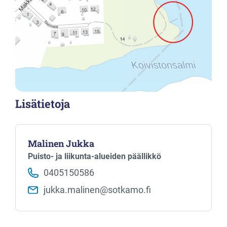
Lisätietoja
Malinen Jukka
Puisto- ja liikunta-alueiden päällikkö
0405150586
jukka.malinen​@sotkamo.fi