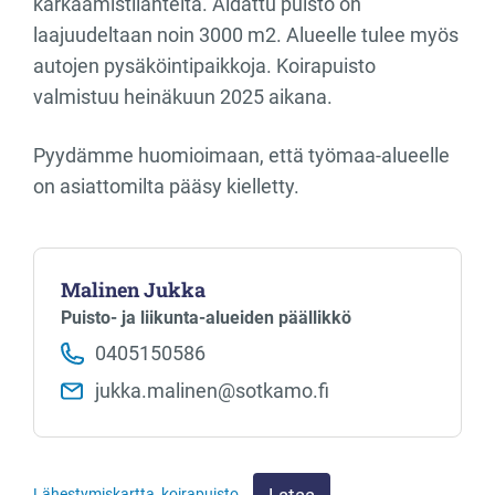
karkaamistilanteita. Aidattu puisto on
laajuudeltaan noin 3000 m2. Alueelle tulee myös
autojen pysäköintipaikkoja. Koirapuisto
valmistuu heinäkuun 2025 aikana.
Pyydämme huomioimaan, että työmaa-alueelle
on asiattomilta pääsy kielletty.
Malinen Jukka
Puisto- ja liikunta-alueiden päällikkö
0405150586
jukka.malinen​@sotkamo.fi
Lähestymiskartta_koirapuisto