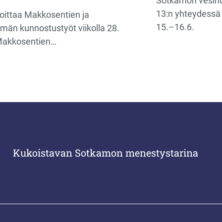
Sotkamon vesihu
13:n yhteydessä 
oittaa Makkosentien ja
15.–16.6.
tymän kunnostustyöt viikolla 28.
Makkosentien…
Kukoistavan Sotkamon menestystarina