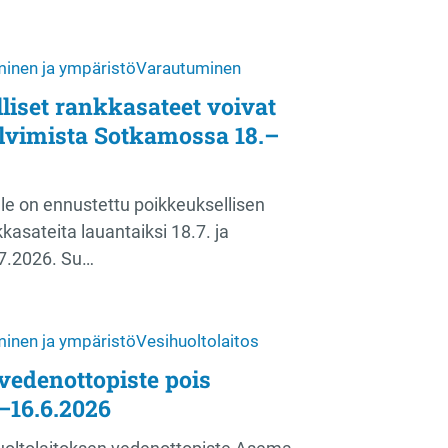
inen ja ympäristö
Varautuminen
liset rankkasateet voivat
ulvimista Sotkamossa 18.–
e on ennustettu poikkeuksellisen
kasateita lauantaiksi 18.7. ja
.7.2026. Su…
inen ja ympäristö
Vesihuoltolaitos
vedenottopiste pois
–16.6.2026