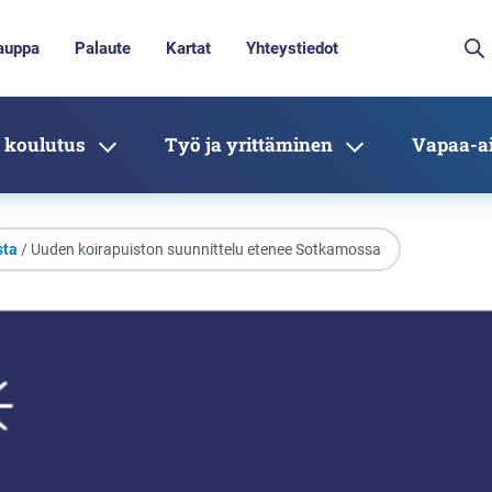
auppa
Palaute
Kartat
Yhteystiedot
 koulutus
Työ ja yrittäminen
Vapaa-ai
sta
/ Uuden koirapuiston suunnittelu etenee Sotkamossa