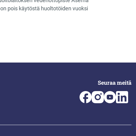
oltolaitoksen vedenottopiste Asema
on pois käytöstä huoltotöiden vuoksi
Seuraa meitä