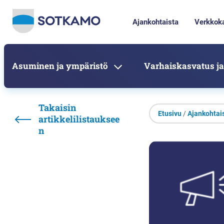
Ajankohtaista
Verkkok
Asuminen ja ympäristö
Varhaiskasvatus ja
Takaisin
Etusivu
/
Ajankohtai
artikkelilistauksee
n