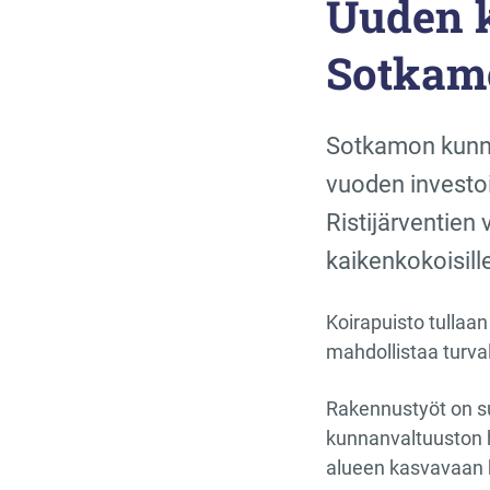
Uuden k
Sotkam
Sotkamon kunna
vuoden investo
Ristijärventien
kaikenkokoisille 
Koirapuisto tullaa
mahdollistaa turval
Rakennustyöt on suu
kunnanvaltuuston h
alueen kasvavaan 