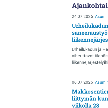
Ajankohtai
24.07.2026
Asumin
Urheilukadun
saneeraustyö
liikennejärjes
Urheilukadun ja H
aiheuttavat tilapä
liikennejärjestelyi
06.07.2026
Asumin
Makkosentien 
liittymän kun
viikolla 28