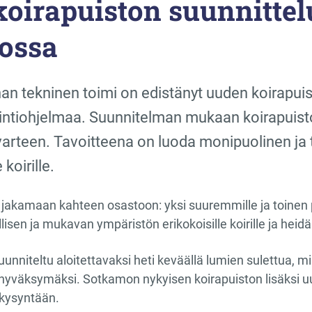
oirapuiston suunnittel
ossa
n tekninen toimi on edistänyt uuden koirapuis
intiohjelmaa. Suunnitelman mukaan koirapuist
 varteen. Tavoitteena on luoda monipuolinen ja t
koirille.
n jakamaan kahteen osastoon: yksi suuremmille ja toinen 
lisen ja mukavan ympäristön erikokoisille koirille ja heidä
nniteltu aloitettavaksi heti keväällä lumien sulettua, mi
yväksymäksi. Sotkamon nykyisen koirapuiston lisäksi uusi
kysyntään.