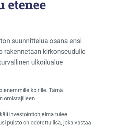
u etenee
ton suunnittelua osana ensi
o rakennetaan kirkonseudulle
urvallinen ulkoilualue
pienemmille koirille. Tämä
n omistajilleen.
käli investointiohjelma tulee
 puisto on odotettu lisä, joka vastaa