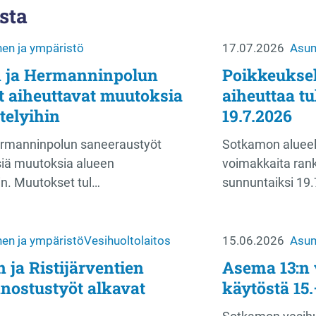
sta
en ja ympäristö
17.07.2026
Asum
 ja Hermanninpolun
Poikkeuksel
t aiheuttavat muutoksia
aiheuttaa t
telyihin
19.7.2026
ermanninpolun saneeraustyöt
Sotkamon alueell
isiä muutoksia alueen
voimakkaita rank
hin. Muutokset tul…
sunnuntaiksi 19
en ja ympäristö
Vesihuoltolaitos
15.06.2026
Asum
ja Ristijärventien
Asema 13:n 
nostustyöt alkavat
käytöstä 15.