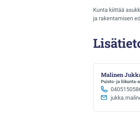
Kunta kiittää asuk
ja rakentamisen e
Lisätiet
Malinen Jukk
Puisto- ja liikunta-
040515058
jukka.mali