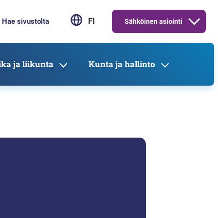
FI
Sähköinen asiointi
ka ja liikunta
Kunta ja hallinto