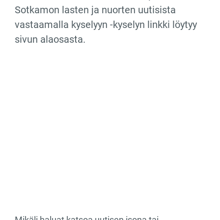
Sotkamon lasten ja nuorten uutisista
vastaamalla kyselyyn -kyselyn linkki löytyy
sivun alaosasta.
Mikäli haluat katsoa uutisen isona tai