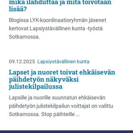
mikä ilahduttaa ja mitä toivotaan
lisää?
Blogissa LYK-koordinaatioryhmän jäsenet
kertovat Lapsiystävällinen kunta -työstä
Sotkamossa.
09.12.2025
Lapsiystävällinen kunta
Lapset ja nuoret toivat ehkäisevän
päihdetyön näkyväksi
julistekilpailussa
Lapsille ja nuorille suunnatun ehkäisevän
päihdetyön julistekilpailun voittajat on valittu
Sotkamossa. Stop päihteille …